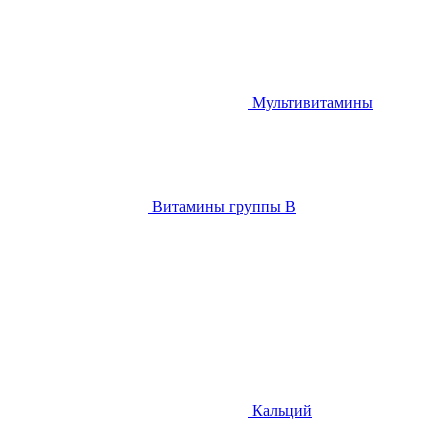
Мультивитамины
Витамины группы B
Кальций