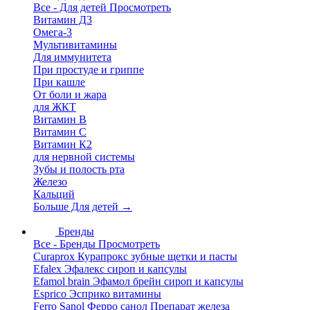
Все - Для детей
Просмотреть
Витамин Д3
Омега-3
Мультивитамины
Для иммунитета
При простуде и гриппе
При кашле
От боли и жара
для ЖКТ
Витамин В
Витамин С
Витамин К2
для нервной системы
Зубы и полость рта
Железо
Кальций
Больше Для детей
→
Бренды
Все - Бренды
Просмотреть
Curaprox Курапрокс зубные щетки и пасты
Efalex Эфалекс сироп и капсулы
Efamol brain Эфамол брейн сироп и капсулы
Esprico Эсприко витамины
Ferro Sanol Ферро санол Препарат железа