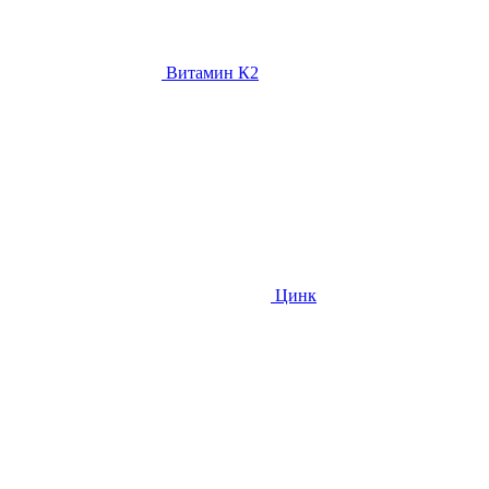
Витамин К2
Цинк