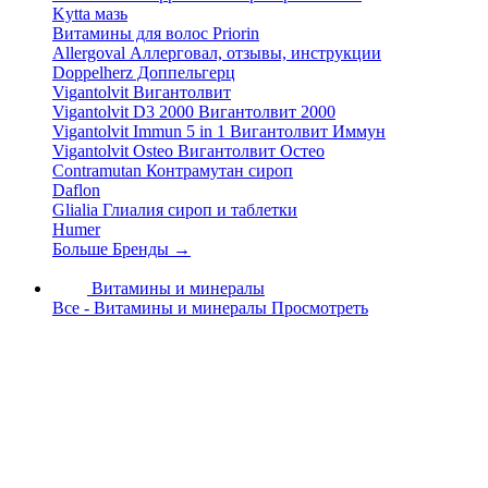
Kytta мазь
Витамины для волос Priorin
Allergoval Аллерговал, отзывы, инструкции
Doppelherz Доппельгерц
Vigantolvit Вигантолвит
Vigantolvit D3 2000 Вигантолвит 2000
Vigantolvit Immun 5 in 1 Вигантолвит Иммун
Vigantolvit Osteo Вигантолвит Остео
Contramutan Контрамутан сироп
Daflon
Glialia Глиалия сироп и таблетки
Humer
Больше Бренды
→
Витамины и минералы
Все - Витамины и минералы
Просмотреть