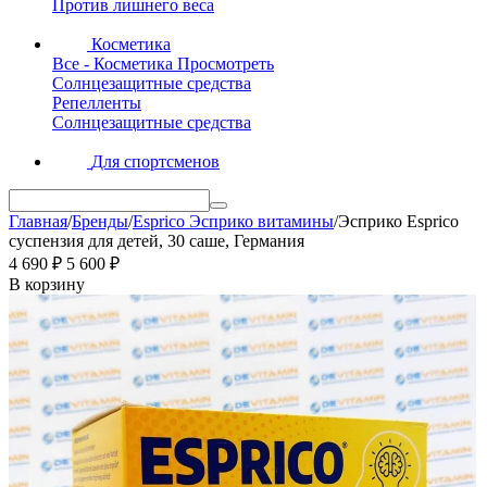
Против лишнего веса
Косметика
Все - Косметика
Просмотреть
Солнцезащитные средства
Репелленты
Солнцезащитные средства
Для спортсменов
Главная
/
Бренды
/
Esprico Эсприко витамины
/
Эсприко Esprico
суспензия для детей, 30 саше, Германия
4 690
₽
5 600
₽
В корзину