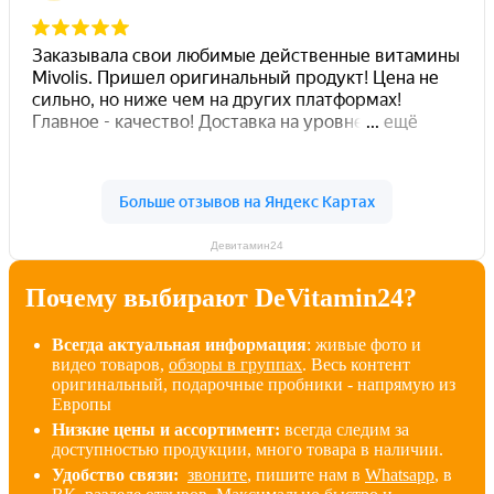
Девитамин24
Почему выбирают DeVitamin24?
Всегда актуальная информация
: живые фото и
видео товаров,
обзоры в группах
. Весь контент
оригинальный, подарочные пробники - напрямую из
Европы
Низкие цены и ассортимент:
всегда следим за
доступностью продукции, много товара в наличии
.
Удобство связи:
звоните
, пишите нам в
Whatsapp
, в