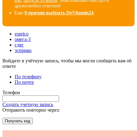
ВК
,
разделе отзывов
. Максимально быстро и
дружелюбно ответим!
Еще
9 причин выбрать DeVitamin24
esprico
омега-3
сдвг
эсприко
Войдите в учётную запись, чтобы мы могли сообщить вам об
ответе
По телефону
По почте
Телефон
Создать учетную запись
Отправить повторно через:
Получить код