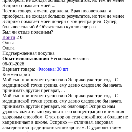
приобрела, не ожидая больших результатов, но тем не менее
Эсприко помогает моей
...
Честно говоря, я очень удивлена. Врач посоветовал, я
приобрела, не ожидая больших результатов, но тем не менее
Эсприко помогает моей дочери с концентрацией. Супер,
большое спасибо! Обязательно куплю еще раз.
Был ли отзыв полезным?
Войти
2
0
Ольга
Ольга
Подтвержденная покупка
Опыт использования:
Несколько месяцев
06-01-2026
Вариант товара:
Фасовка: 30 шт
Комментарий
Мой сын принимает суспензию Эсприко уже три года. С
медицинской точки зрения, ему давно следовало бы начать
принимать другой препарат,
...
Мой сын принимает суспензию Эсприко уже три года. С
медицинской точки зрения, ему давно следовало бы начать
принимать другой препарат, но благодаря Эсприко нам
удалось значительно улучшить его концентрацию внимания
здоровым способом. С тех пор он стал спокойнее и больше не
капризничает в школе. Эсприко — отличная, здоровая
альтернатива традиционным лекарствам. С удовольствием