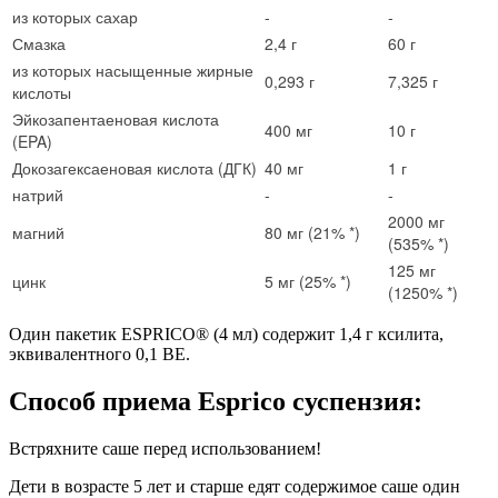
из которых сахар
-
-
Смазка
2,4 г
60 г
из которых насыщенные жирные
0,293 г
7,325 г
кислоты
Эйкозапентаеновая кислота
400 мг
10 г
(EPA)
Докозагексаеновая кислота (ДГК)
40 мг
1 г
натрий
-
-
2000 мг
магний
80 мг (21% *)
(535% *)
125 мг
цинк
5 мг (25% *)
(1250% *)
Один пакетик ESPRICO® (4 мл) содержит 1,4 г ксилита,
эквивалентного 0,1 BE.
Способ приема Esprico суспензия:
Встряхните саше перед использованием!
Дети в возрасте 5 лет и старше едят содержимое саше один