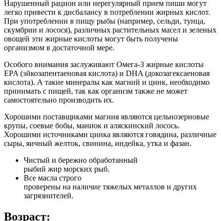
Нарушенный рацион или нерегулярный прием пиши могут
легко привести к дисбалансу в потреблении жирных кислот.
При употреблении в пищу рыбы (например, сельди, тунца,
скумбрии и лосося), различных растительных масел и зеленых
овощей эти жирные кислоты могут быть получены
организмом в достаточной мере.
Особого внимания заслуживают Омега-3 жирные кислоты
EPA (эйкозапентаеновая кислота) и DHA (докозагексаеновая
кислота). А такие минералы как магний и цинк, необходимо
принимать с пищей, так как организм также не может
самостоятельно производить их.
Хорошими поставщиками магния являются цельнозерновые
крупы, соевые бобы, маниок и аляскинский лосось.
Хорошими источниками цинка являются говядина, различные
сыры, яичный желток, свинина, индейка, утка и фазан.
Чистый и бережно обработанный
рыбий жир морских рыб.
Все масла строго
проверены на наличие тяжелых металлов и других
загрязнителей.
Возраст: