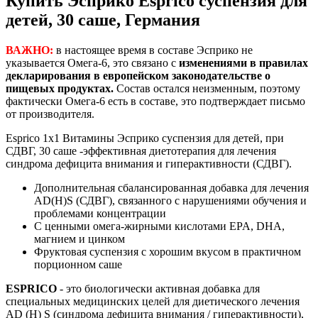
Купить Эсприко Esprico суспензия для
детей, 30 саше, Германия
ВАЖНО:
в настоящее время в составе Эсприко не
указывается Омега-6, это связано с
изменениями в правилах
декларирования в европейском законодательстве о
пищевых продуктах.
Состав остался неизменным, поэтому
фактически Омега-6 есть в составе, это подтверждает письмо
от производителя.
Esprico 1x1 Витамины Эсприко суспензия для детей, при
СДВГ, 30 саше -эффективная диетотерапия для лечения
синдрома дефицита внимания и гиперактивности (СДВГ).
Дополнительная сбалансированная добавка для лечения
AD(H)S (СДВГ), связанного с нарушениями обучения и
проблемами концентрации
С ценными омега-жирными кислотами EPA, DHA,
магнием и цинком
Фруктовая суспензия с хорошим вкусом в практичном
порционном саше
ESPRICO
- это биологически активная добавка для
специальных медицинских целей для диетического лечения
AD (H) S (синдрома дефицита внимания / гиперактивности),