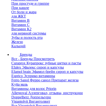
При простуде и гриппе
При кашле
От боли и жара
для ЖКТ
Витамин В
Витамин С
Витамин К2
для нервной системы
Зубы и полость рта
Железо
Кальций
Бренды
Все - Бренды
Просмотреть
Curaprox Курапрокс зубные щетки и пасты
Efalex Эфалекс сироп и капсулы
Efamol brain Эфамол брейн сироп и капсулы
Esprico Эсприко витамины
Ferro Sanol Ферро санол Препарат железа
Kytta мазь
Витамины для волос Priorin
Allergoval Аллерговал, отзывы, инструкции
Doppelherz Доппельгерц
Vigantolvit Вигантолвит
Все Vigantolvit Вигантолвит