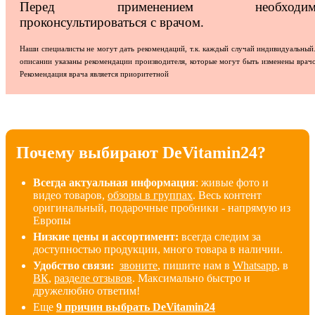
Перед применением необходим
проконсультироваться с врачом.
Наши специалисты не могут дать рекомендаций, т.к. каждый случай индивидуальный
описании указаны рекомендации производителя, которые могут быть изменены врач
Рекомендация врача является приоритетной
Почему выбирают DeVitamin24?
Всегда актуальная информация
: живые фото и
видео товаров,
обзоры в группах
. Весь контент
оригинальный, подарочные пробники - напрямую из
Европы
Низкие цены и ассортимент:
всегда следим за
доступностью продукции, много товара в наличии
.
Удобство связи:
звоните
, пишите нам в
Whatsapp
, в
ВК
,
разделе отзывов
. Максимально быстро и
дружелюбно ответим!
Еще
9 причин выбрать DeVitamin24