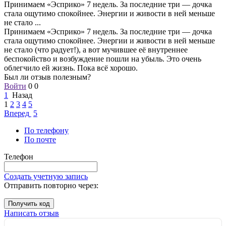
Принимаем «Эсприко» 7 недель. За последние три — дочка
стала ощутимо спокойнее. Энергии и живости в ней меньше
не стало
...
Принимаем «Эсприко» 7 недель. За последние три — дочка
стала ощутимо спокойнее. Энергии и живости в ней меньше
не стало (что радует!), а вот мучившее её внутреннее
беспокойство и возбуждение пошли на убыль. Это очень
облегчило ей жизнь. Пока всё хорошо.
Был ли отзыв полезным?
Войти
0
0
1
Назад
1
2
3
4
5
Вперед
5
По телефону
По почте
Телефон
Создать учетную запись
Отправить повторно через:
Получить код
Написать отзыв