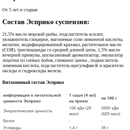
От 5 лет и старше
Состав Эсприко суспензия:
21,5% масло морской рыбы, подсластитель ксилит,
увлажнитель глицерин, магниевые соли лимонной кислоты,
желатин, модифицированный крахмал, растительное масло
(СОЯ), триглицериды со средней длиной цепи, 1,5% масло
вечерней примулы, апельсиновый ароматизатор, эмульгатор
лецитин из соевых бобов, глюконат цинка , подкислитель
лимонная кислота, подсластитель ацесульфам-К и красители
оксиды и гидроксиды железа.
Витаминный состав Эсприко
информация о питательной
1 саше (4 мл)
на 100 г
ценности Эсприко
на прием
106 кДж (25
2650 кДж
Энергетическая ценность
ккал)
(625 ккал)
Белок
-
-
Углеводы
1,4 г
35 г