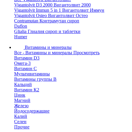
Vigantolvit D3 2000 Вигантолвит 2000
Vigantolvit Immun 5 in 1 Вигантолвит Иммун
Vigantolvit Osteo Вигантолвит Остео
Contramutan Контрамутан сироп
Daflon
Glialia Глиалия сироп и таблетки
Humer
Витамины и минералы
Все - Витамины и минералы
Просмотреть
Витамин D3
Омега-3
Витамин С
Мультивитамины
Витамины группы B
Кальций
Витамин К2
Цинк
Магний
Железо
Йодосодержащие
Калий
Селен
Прочие