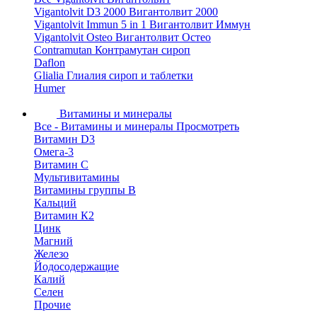
Vigantolvit D3 2000 Вигантолвит 2000
Vigantolvit Immun 5 in 1 Вигантолвит Иммун
Vigantolvit Osteo Вигантолвит Остео
Contramutan Контрамутан сироп
Daflon
Glialia Глиалия сироп и таблетки
Humer
Витамины и минералы
Все - Витамины и минералы
Просмотреть
Витамин D3
Омега-3
Витамин С
Мультивитамины
Витамины группы B
Кальций
Витамин К2
Цинк
Магний
Железо
Йодосодержащие
Калий
Селен
Прочие