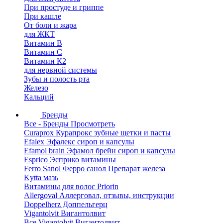
При простуде и гриппе
При кашле
От боли и жара
для ЖКТ
Витамин В
Витамин С
Витамин К2
для нервной системы
Зубы и полость рта
Железо
Кальций
Бренды
Все - Бренды
Просмотреть
Curaprox Курапрокс зубные щетки и пасты
Efalex Эфалекс сироп и капсулы
Efamol brain Эфамол брейн сироп и капсулы
Esprico Эсприко витамины
Ferro Sanol Ферро санол Препарат железа
Kytta мазь
Витамины для волос Priorin
Allergoval Аллерговал, отзывы, инструкции
Doppelherz Доппельгерц
Vigantolvit Вигантолвит
Все Vigantolvit Вигантолвит