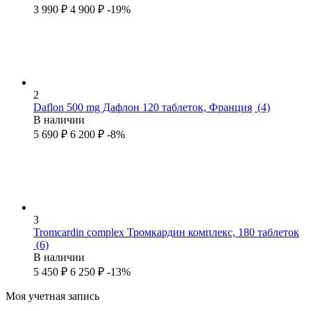
3 990
₽
4 900
₽
-19%
2
Daflon 500 mg Дафлон 120 таблеток, Франция
(4)
В наличии
5 690
₽
6 200
₽
-8%
3
Tromcardin complex Тромкардин комплекс, 180 таблеток
(6)
В наличии
5 450
₽
6 250
₽
-13%
Моя учетная запись