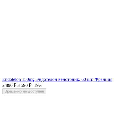
Endotelon 150mg Эндотелон венотоник, 60 шт, Франция
2 890
₽
3 590
₽
-19%
Временно не доступен