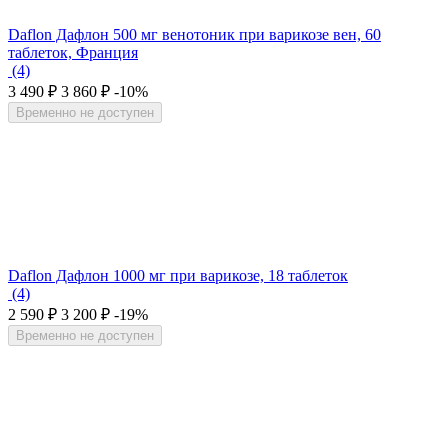
Daflon Дафлон 500 мг венотоник при варикозе вен, 60
таблеток, Франция
(4)
3 490
₽
3 860
₽
-10%
Временно не доступен
Daflon Дафлон 1000 мг при варикозе, 18 таблеток
(4)
2 590
₽
3 200
₽
-19%
Временно не доступен