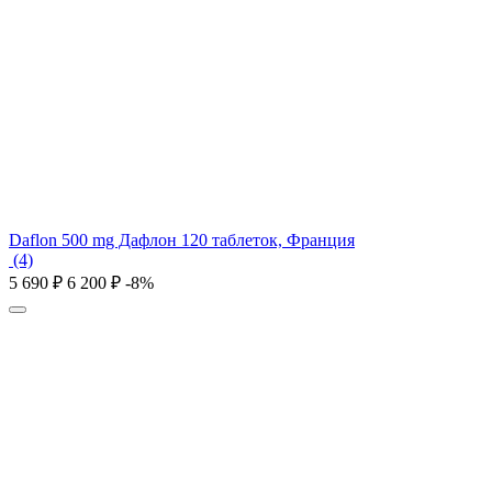
Daflon 500 mg Дафлон 120 таблеток, Франция
(4)
5 690
₽
6 200
₽
-8%