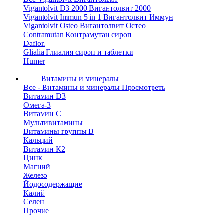
Vigantolvit D3 2000 Вигантолвит 2000
Vigantolvit Immun 5 in 1 Вигантолвит Иммун
Vigantolvit Osteo Вигантолвит Остео
Contramutan Контрамутан сироп
Daflon
Glialia Глиалия сироп и таблетки
Humer
Витамины и минералы
Все - Витамины и минералы
Просмотреть
Витамин D3
Омега-3
Витамин С
Мультивитамины
Витамины группы B
Кальций
Витамин К2
Цинк
Магний
Железо
Йодосодержащие
Калий
Селен
Прочие