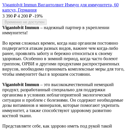
Vigantolvit Immun Вигантолвит Иммун для иммунитета, 60
капсул, Германия
3 390
₽
4 200
₽
-19%
Временно не доступен
Vigantolvit Immun
– надежный партнер в укреплении
иммунитета!
Во время сложных времен, когда наш организм постоянно
подвергается атакам разных видов, важнее чем когда-либо
ранее, проявлять заботу и бережно относиться к своему
здоровью. Особенно в зимний период, когда часто болеют
гриппом, ОРВИ и другими продуктами распространенных
вирусов, необходимо принимать комплексные меры для того,
чтобы иммунитет был в хорошем состоянии.
Vigantolvit Immun
– это высококачественный немецкий
продукт, разработанный специально для поддержки
организма в условиях неблагоприятной экологической
ситуации и проблем с болезнями. Он содержит необходимые
дозы витаминов и минералов, которые помогают укрепить
иммунитет, а также способствуют здоровому развитию
костной ткани.
Представляете себе, как здорово иметь под рукой такой