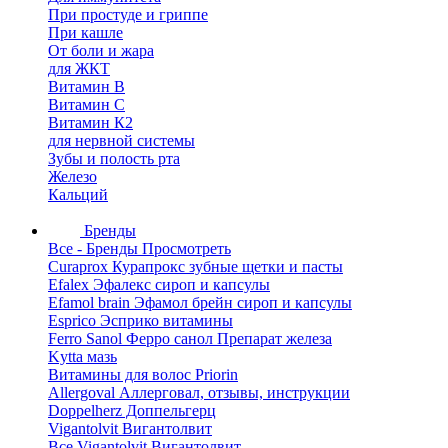
При простуде и гриппе
При кашле
От боли и жара
для ЖКТ
Витамин В
Витамин С
Витамин К2
для нервной системы
Зубы и полость рта
Железо
Кальций
Бренды
Все - Бренды
Просмотреть
Curaprox Курапрокс зубные щетки и пасты
Efalex Эфалекс сироп и капсулы
Efamol brain Эфамол брейн сироп и капсулы
Esprico Эсприко витамины
Ferro Sanol Ферро санол Препарат железа
Kytta мазь
Витамины для волос Priorin
Allergoval Аллерговал, отзывы, инструкции
Doppelherz Доппельгерц
Vigantolvit Вигантолвит
Все Vigantolvit Вигантолвит