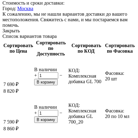
Стоимость и сроки доставки:
Город:
Москва
К сожалению, мы не нашли вариантов доставки до вашего
местоположения. Свяжитесь с нами, и мы постараемся вам
помочь.
Закрыть
Список вариантов товара
Сортировать
Сортировать
Сортировать
Сортировать
по
по Цена
по КОД
по Фасовка
Доступность
В наличии
КОД:
Фасовка:
+
−
Комплексная
20 шт
добавка GL 700
В корзину
7 690
₽
8 820
₽
КОД:
В наличии
Комплексная
Фасовка:
+
−
добавка GL
20 по 10 мл
В корзину
7 590
₽
700_20
8 860
₽