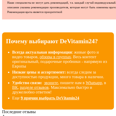
Наши специалисты не могут дать рекомендаций, т.к. каждый случай индивидуальный
описании указаны рекомендации производителя, которые могут быть изменены врач
Рекомендация врача является приоритетной
Почему выбирают DeVitamin24?
Всегда актуальная информация
: живые фото и
видео товаров,
обзоры в группах
. Весь контент
оригинальный, подарочные пробники - напрямую из
Европы
Низкие цены и ассортимент:
всегда следим за
доступностью продукции, много товара в наличии
.
Удобство связи:
звоните
, пишите нам в
Whatsapp
, в
ВК
,
разделе отзывов
. Максимально быстро и
дружелюбно ответим!
Еще
9 причин выбрать DeVitamin24
Последние отзывы