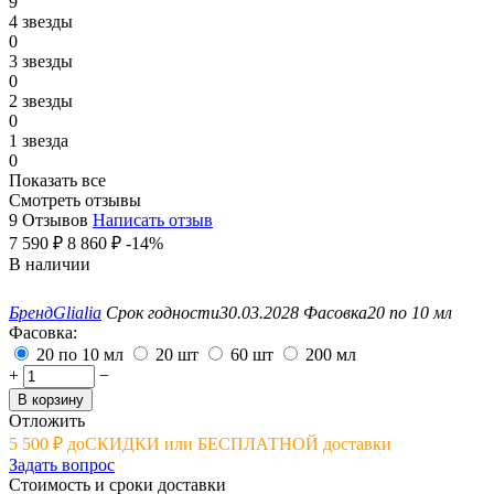
9
4 звезды
0
3 звезды
0
2 звезды
0
1 звезда
0
Показать все
Смотреть отзывы
9 Отзывов
Написать отзыв
7 590
₽
8 860
₽
-14%
В наличии
Бренд
Glialia
Срок годности
30.03.2028
Фасовка
20 по 10 мл
Фасовка:
20 по 10 мл
20 шт
60 шт
200 мл
+
−
В корзину
Отложить
5 500
₽
до
СКИДКИ или БЕСПЛАТНОЙ доставки
Задать вопрос
Стоимость и сроки доставки