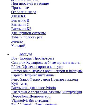
При простуде и гриппе
При кашле
От боли и жара
для ЖКТ
Витамин В
Витамин С
Витамин К2
для нервной системы
Зубы и полость рта
Железо
Кальций
Бренды
Все - Бренды
Просмотреть
Curaprox Курапрокс зубные щетки и пасты
Efalex Эфалекс сироп и капсулы
Efamol brain Эфамол брейн сироп и капсулы
Esprico Эсприко витамины
Ferro Sanol Ферро санол Препарат железа
Kytta мазь
Витамины для волос Priorin
Allergoval Аллерговал, отзывы, инструкции
Doppelherz Доппельгерц
Vigantolvit Вигантолвит
Все Vigantolvit Вигантолвит