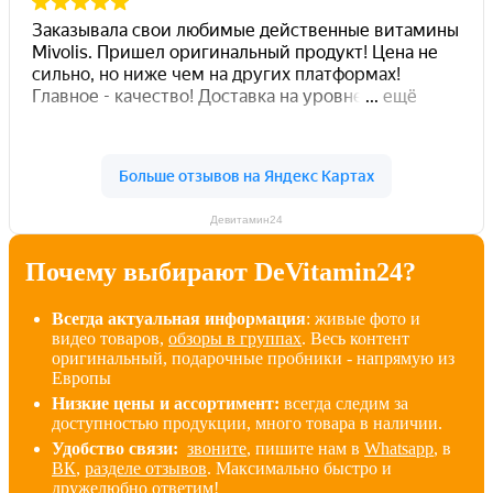
Девитамин24
Почему выбирают DeVitamin24?
Всегда актуальная информация
: живые фото и
видео товаров,
обзоры в группах
. Весь контент
оригинальный, подарочные пробники - напрямую из
Европы
Низкие цены и ассортимент:
всегда следим за
доступностью продукции, много товара в наличии
.
Удобство связи:
звоните
, пишите нам в
Whatsapp
, в
ВК
,
разделе отзывов
. Максимально быстро и
дружелюбно ответим!