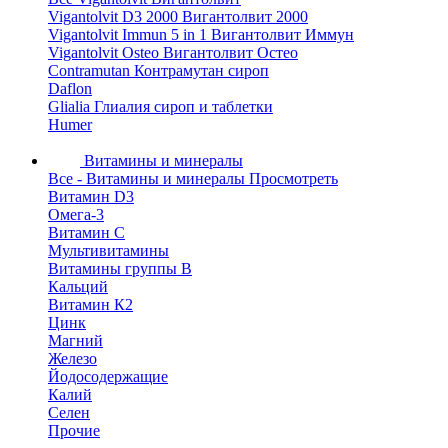
Vigantolvit D3 2000 Вигантолвит 2000
Vigantolvit Immun 5 in 1 Вигантолвит Иммун
Vigantolvit Osteo Вигантолвит Остео
Contramutan Контрамутан сироп
Daflon
Glialia Глиалия сироп и таблетки
Humer
Витамины и минералы
Все - Витамины и минералы
Просмотреть
Витамин D3
Омега-3
Витамин С
Мультивитамины
Витамины группы B
Кальций
Витамин К2
Цинк
Магний
Железо
Йодосодержащие
Калий
Селен
Прочие