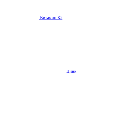
Витамин К2
Цинк