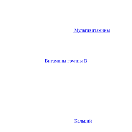
Мультивитамины
Витамины группы B
Кальций