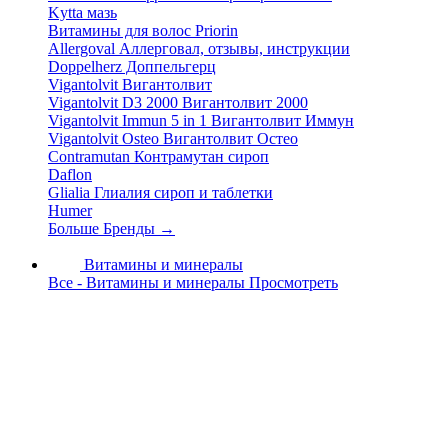
Kytta мазь
Витамины для волос Priorin
Allergoval Аллерговал, отзывы, инструкции
Doppelherz Доппельгерц
Vigantolvit Вигантолвит
Vigantolvit D3 2000 Вигантолвит 2000
Vigantolvit Immun 5 in 1 Вигантолвит Иммун
Vigantolvit Osteo Вигантолвит Остео
Contramutan Контрамутан сироп
Daflon
Glialia Глиалия сироп и таблетки
Humer
Больше Бренды
→
Витамины и минералы
Все - Витамины и минералы
Просмотреть