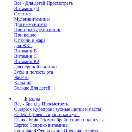
Все - Для детей
Просмотреть
Витамин Д3
Омега-3
Мультивитамины
Для иммунитета
При простуде и гриппе
При кашле
От боли и жара
для ЖКТ
Витамин В
Витамин С
Витамин К2
для нервной системы
Зубы и полость рта
Железо
Кальций
Больше Для детей
→
Бренды
Все - Бренды
Просмотреть
Curaprox Курапрокс зубные щетки и пасты
Efalex Эфалекс сироп и капсулы
Efamol brain Эфамол брейн сироп и капсулы
Esprico Эсприко витамины
Ferro Sanol Ферро санол Препарат железа