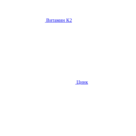
Витамин К2
Цинк