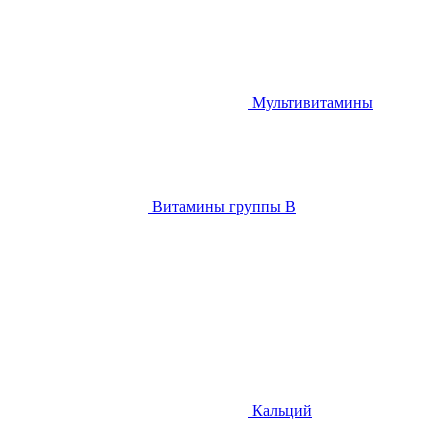
Мультивитамины
Витамины группы B
Кальций