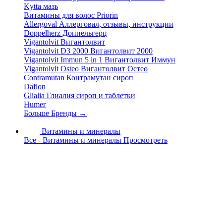
Kytta мазь
Витамины для волос Priorin
Allergoval Аллерговал, отзывы, инструкции
Doppelherz Доппельгерц
Vigantolvit Вигантолвит
Vigantolvit D3 2000 Вигантолвит 2000
Vigantolvit Immun 5 in 1 Вигантолвит Иммун
Vigantolvit Osteo Вигантолвит Остео
Contramutan Контрамутан сироп
Daflon
Glialia Глиалия сироп и таблетки
Humer
Больше Бренды
→
Витамины и минералы
Все - Витамины и минералы
Просмотреть