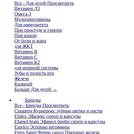
Все - Для детей
Просмотреть
Витамин Д3
Омега-3
Мультивитамины
Для иммунитета
При простуде и гриппе
При кашле
От боли и жара
для ЖКТ
Витамин В
Витамин С
Витамин К2
для нервной системы
Зубы и полость рта
Железо
Кальций
Больше Для детей
→
Бренды
Все - Бренды
Просмотреть
Curaprox Курапрокс зубные щетки и пасты
Efalex Эфалекс сироп и капсулы
Efamol brain Эфамол брейн сироп и капсулы
Esprico Эсприко витамины
Ferro Sanol Ферро санол Препарат железа