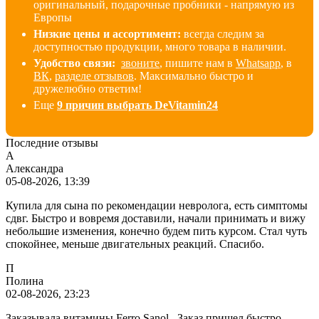
оригинальный, подарочные пробники - напрямую из
Европы
Низкие цены и ассортимент:
всегда следим за
доступностью продукции, много товара в наличии
.
Удобство связи:
звоните
, пишите нам в
Whatsapp
, в
ВК
,
разделе отзывов
. Максимально быстро и
дружелюбно ответим!
Еще
9 причин выбрать DeVitamin24
Последние отзывы
А
Александра
05-08-2026, 13:39
Купила для сына по рекомендации невролога, есть симптомы
сдвг. Быстро и вовремя доставили, начали принимать и вижу
небольшие изменения, конечно будем пить курсом. Стал чуть
спокойнее, меньше двигательных реакций. Спасибо.
П
Полина
02-08-2026, 23:23
Заказывала витамины Ferro Sanol . Заказ пришел быстро ,