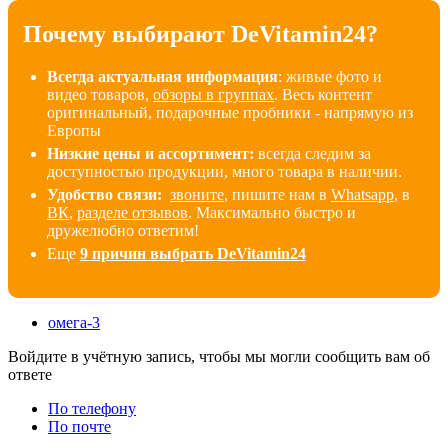
Почему выбирают DeVitamin24?
Всегда актуальная информация
: живые фото и
видео товаров,
обзоры в группах
. Весь контент
оригинальный, подарочные пробники - напрямую из
Европы
Низкие цены и ассортимент:
всегда следим за
доступностью продукции, много товара в наличии
.
Удобство связи:
звоните
, пишите нам в
Whatsapp
, в
ВК
,
разделе отзывов
. Максимально быстро и
дружелюбно ответим!
Еще
9 причин выбрать DeVitamin24
омега-3
Войдите в учётную запись, чтобы мы могли сообщить вам об
ответе
По телефону
По почте