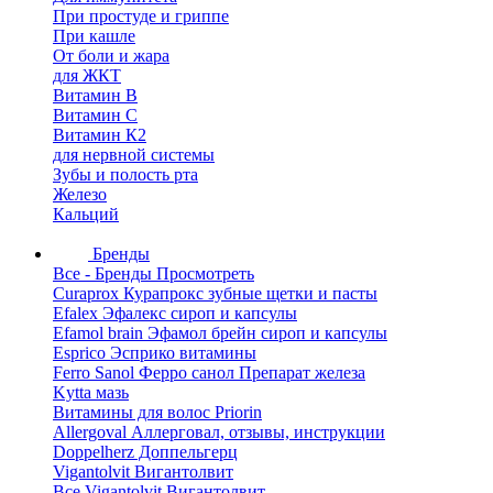
При простуде и гриппе
При кашле
От боли и жара
для ЖКТ
Витамин В
Витамин С
Витамин К2
для нервной системы
Зубы и полость рта
Железо
Кальций
Бренды
Все - Бренды
Просмотреть
Curaprox Курапрокс зубные щетки и пасты
Efalex Эфалекс сироп и капсулы
Efamol brain Эфамол брейн сироп и капсулы
Esprico Эсприко витамины
Ferro Sanol Ферро санол Препарат железа
Kytta мазь
Витамины для волос Priorin
Allergoval Аллерговал, отзывы, инструкции
Doppelherz Доппельгерц
Vigantolvit Вигантолвит
Все Vigantolvit Вигантолвит