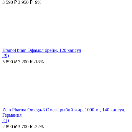
3 590
₽
3 950
₽
-9%
Efamol brain Эфамол брейн, 120 капсул
(9)
5 890
₽
7 200
₽
-18%
Zein Pharma Omega-3 Омега рыбий жир, 1000 мг, 140 капсул,
Германия
(1)
2 890
₽
3 700
₽
-22%