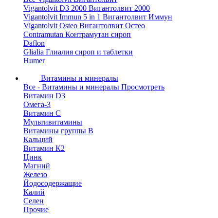
Vigantolvit D3 2000 Вигантолвит 2000
Vigantolvit Immun 5 in 1 Вигантолвит Иммун
Vigantolvit Osteo Вигантолвит Остео
Contramutan Контрамутан сироп
Daflon
Glialia Глиалия сироп и таблетки
Humer
Витамины и минералы
Все - Витамины и минералы
Просмотреть
Витамин D3
Омега-3
Витамин С
Мультивитамины
Витамины группы B
Кальций
Витамин К2
Цинк
Магний
Железо
Йодосодержащие
Калий
Селен
Прочие