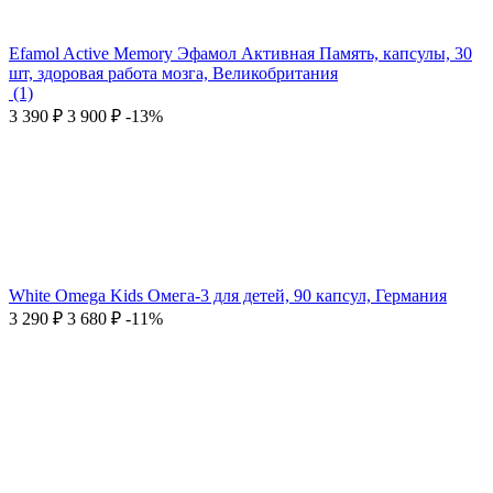
Efamol Active Memory Эфамол Активная Память, капсулы, 30
шт, здоровая работа мозга, Великобритания
(1)
3 390
₽
3 900
₽
-13%
White Omega Kids Омега-3 для детей, 90 капсул, Германия
3 290
₽
3 680
₽
-11%