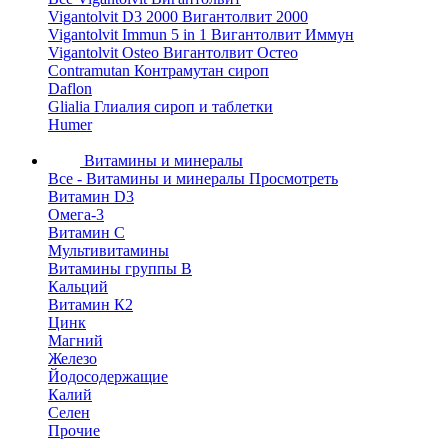
Vigantolvit D3 2000 Вигантолвит 2000
Vigantolvit Immun 5 in 1 Вигантолвит Иммун
Vigantolvit Osteo Вигантолвит Остео
Contramutan Контрамутан сироп
Daflon
Glialia Глиалия сироп и таблетки
Humer
Витамины и минералы
Все - Витамины и минералы
Просмотреть
Витамин D3
Омега-3
Витамин С
Мультивитамины
Витамины группы B
Кальций
Витамин К2
Цинк
Магний
Железо
Йодосодержащие
Калий
Селен
Прочие