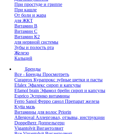
При простуде и гриппе
При кашле
От боли и жара
для ЖКТ
Витамин В
Витамин С
Витамин К2
для нервной системы
Зубы и полость рта
Железо
Кальций
Бренды
Все - Бренды
Просмотреть
Curaprox Курапрокс зубные щетки и пасты
Efalex Эфалекс сироп и капсулы
Efamol brain Эфамол брейн сироп и капсулы
Esprico Эсприко витамины
Ferro Sanol Ферро санол Препарат железа
Kytta мазь
Витамины для волос Priorin
Allergoval Аллерговал, отзывы, инструкции
Doppelherz Доппельгерц
Vigantolvit Вигантолвит
Все Vigantolvit Вигантолвит