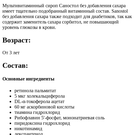
Мультивитаминный сироп Саностол без добавления сахара
имеет тщательно подобранный витаминный состав. Sanostol
без добавления сахара также подходит для диабетиков, так как
содержит заменитель сахара сорбитол, не повышающий
уровень глюкозы в крови.
Возраст:
От 3 лет
Состав:
Основные ингредиенты
ретинола пальмитат
5 мкг холекальциферола
DL-α-токоферола ацетат
60 мг аскорбиновой кислоты
тиамина гидрохлорид
Рибофлавин 5'-фосфат, мононатриевая соль
пиридоксина гидрохлорид
никотинамид
декспантенол