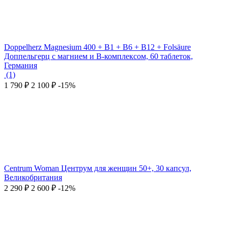
Doppelherz Magnesium 400 + B1 + B6 + B12 + Folsäure
Доппельгерц с магнием и В-комплексом, 60 таблеток,
Германия
(1)
1 790
₽
2 100
₽
-15%
Centrum Woman Центрум для женщин 50+, 30 капсул,
Великобритания
2 290
₽
2 600
₽
-12%