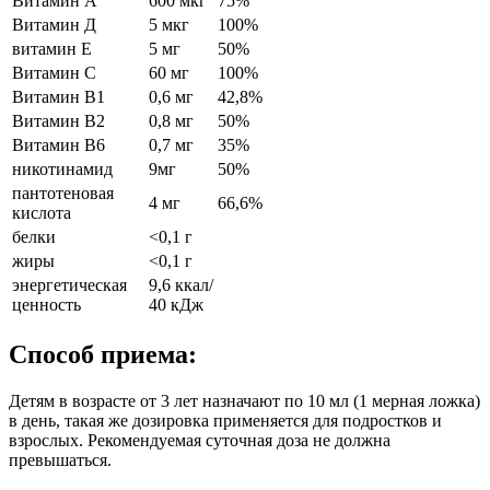
Витамин А
600 мкг
75%
Витамин Д
5 мкг
100%
витамин Е
5 мг
50%
Витамин С
60 мг
100%
Витамин В1
0,6 мг
42,8%
Витамин В2
0,8 мг
50%
Витамин В6
0,7 мг
35%
никотинамид
9мг
50%
пантотеновая
4 мг
66,6%
кислота
белки
<0,1 г
жиры
<0,1 г
энергетическая
9,6 ккал/
ценность
40 кДж
Способ приема:
Детям в возрасте от 3 лет назначают по 10 мл (1 мерная ложка)
в день, такая же дозировка применяется для подростков и
взрослых. Рекомендуемая суточная доза не должна
превышаться.