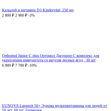
Кальций и витамин D3 Kindervital, 250 мл
2 800
₽
2 900
₽
-3%
Orthomol Junior C plus Ортомол Джуниор С комплекс для
укрепления иммунитета со вкусом лесных ягод , 30 шт
6 900
₽
7 700
₽
-10%
EUNOVA Langzeit 50+ Эунова мультивитамины для людей от
50 лет, 60 шт, Германия