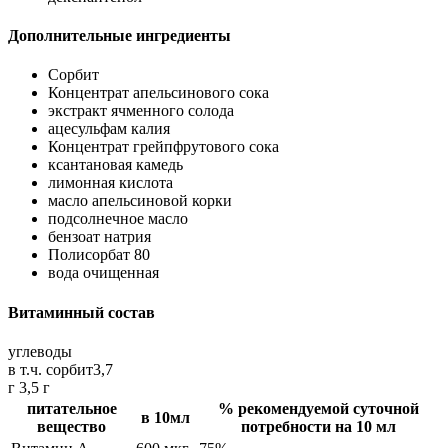
Дополнительные ингредиенты
Сорбит
Концентрат апельсинового сока
экстракт ячменного солода
ацесульфам калия
Концентрат грейпфрутового сока
ксантановая камедь
лимонная кислота
масло апельсиновой корки
подсолнечное масло
бензоат натрия
Полисорбат 80
вода очищенная
Витаминный состав
углеводы
в т.ч. сорбит
3,7
г 3,5 г
питательное
% рекомендуемой суточной
в 10мл
вещество
потребности на 10 мл