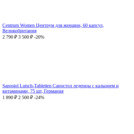
Centrum Women Центрум для женщин, 60 капсул,
Великобритания
2 790
₽
3 500
₽
-20%
Sanostol Lutsch-Tabletten Саностол леденцы с кальцием и
витаминами, 75 шт, Германия
1 890
₽
2 500
₽
-24%