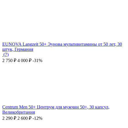
EUNOVA Langzeit 50+ Эунова мультивитамины от 50 лет, 30
штук, Германия
(7)
2 750
₽
4 000
₽
-31%
Centrum Men 50+ Центрум для мужчин 50+, 30 капсул,
Великобритания
2 290
₽
2 600
₽
-12%