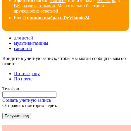
Удобство связи:
звоните
, пишите нам в
Whatsapp
, в
ВК
,
разделе отзывов
. Максимально быстро и
дружелюбно ответим!
Еще
9 причин выбрать DeVitamin24
для детей
мультивитамины
саностол
Войдите в учётную запись, чтобы мы могли сообщить вам об
ответе
По телефону
По почте
Телефон
Создать учетную запись
Отправить повторно через:
Получить код