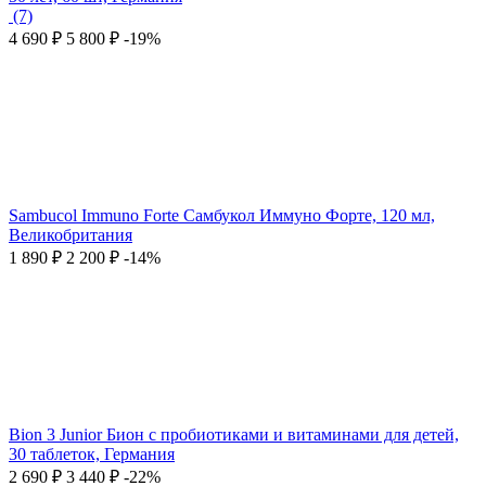
(7)
4 690
₽
5 800
₽
-19%
Sambucol Immuno Forte Самбукол Иммуно Форте, 120 мл,
Великобритания
1 890
₽
2 200
₽
-14%
Bion 3 Junior Бион с пробиотиками и витаминами для детей,
30 таблеток, Германия
2 690
₽
3 440
₽
-22%