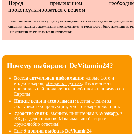
Перед применением необходим
проконсультироваться с врачом.
Наши специалисты не могут дать рекомендаций, т.к. каждый случай индивидуальный
описании указаны рекомендации производителя, которые могут быть изменены врач
Рекомендация врача является приоритетной
Почему выбирают DeVitamin24?
Всегда актуальная информация
: живые фото и
видео товаров,
обзоры в группах
. Весь контент
оригинальный, подарочные пробники - напрямую из
Европы
Низкие цены и ассортимент:
всегда следим за
доступностью продукции, много товара в наличии
.
Удобство связи:
звоните
, пишите нам в
Whatsapp
, в
ВК
,
разделе отзывов
. Максимально быстро и
дружелюбно ответим!
Еще
9 причин выбрать DeVitamin24