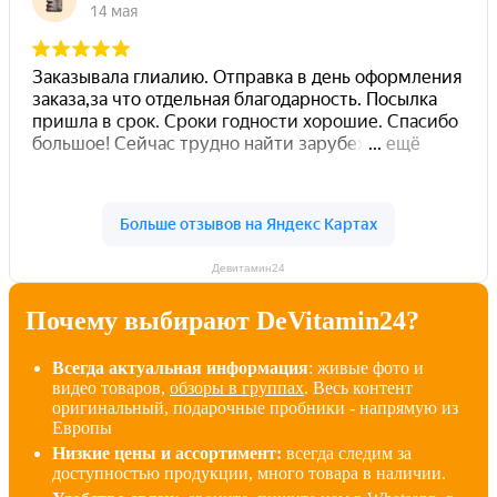
Девитамин24
Почему выбирают DeVitamin24?
Всегда актуальная информация
: живые фото и
видео товаров,
обзоры в группах
. Весь контент
оригинальный, подарочные пробники - напрямую из
Европы
Низкие цены и ассортимент:
всегда следим за
доступностью продукции, много товара в наличии
.