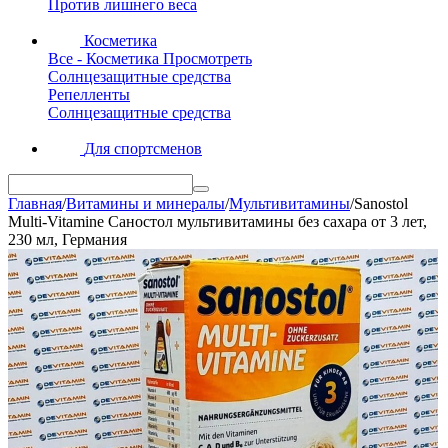
Против лишнего веса
Косметика
Все - Косметика
Просмотреть
Солнцезащитные средства
Репелленты
Солнцезащитные средства
Для спортсменов
Главная
/
Витамины и минералы
/
Мультивитамины
/
Sanostol
Multi-Vitamine Саностол мультивитамины без сахара от 3 лет,
230 мл, Германия