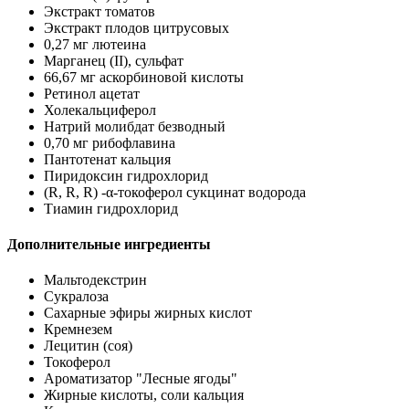
Экстракт томатов
Экстракт плодов цитрусовых
0,27 мг лютеина
Марганец (II), сульфат
66,67 мг аскорбиновой кислоты
Ретинол ацетат
Холекальциферол
Натрий молибдат безводный
0,70 мг рибофлавина
Пантотенат кальция
Пиридоксин гидрохлорид
(R, R, R) -α-токоферол сукцинат водорода
Тиамин гидрохлорид
Дополнительные ингредиенты
Мальтодекстрин
Сукралоза
Сахарные эфиры жирных кислот
Кремнезем
Лецитин (соя)
Токоферол
Ароматизатор "Лесные ягоды"
Жирные кислоты, соли кальция