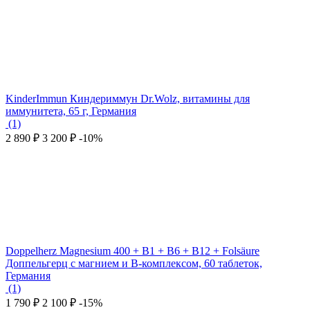
KinderImmun Киндериммун Dr.Wolz, витамины для
иммунитета, 65 г, Германия
(1)
2 890
₽
3 200
₽
-10%
Doppelherz Magnesium 400 + B1 + B6 + B12 + Folsäure
Доппельгерц с магнием и В-комплексом, 60 таблеток,
Германия
(1)
1 790
₽
2 100
₽
-15%