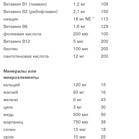
Витамин В1 (тиамин)
1,2 мг
109
Витамин В2 (рибофлавин)
2,1 мг
150
ниацин
18 мг NE *
113
Витамин В6
1,8 мг
129
фолиевая кислота
200 мкг
100
Витамин В12
5 мкг
200
биотин
100 мкг
200
пантотеновая кислота
12 мг
200
Минералы или
микроэлементы
кальций
120 мг
15
магний
60 мг
16
железо
6 мг
43
цинк
3 мг
30
медь
500 мкг
50
марганец
750 мкг
38
селен
10 мкг
18
хром
10 мкг
25