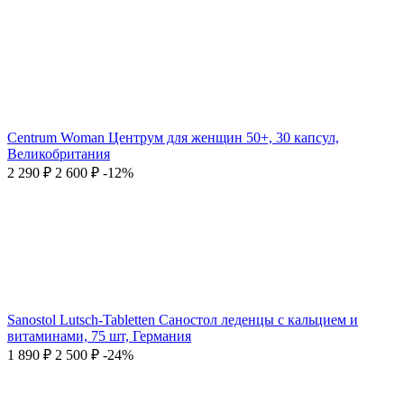
Centrum Woman Центрум для женщин 50+, 30 капсул,
Великобритания
2 290
₽
2 600
₽
-12%
Sanostol Lutsch-Tabletten Саностол леденцы с кальцием и
витаминами, 75 шт, Германия
1 890
₽
2 500
₽
-24%