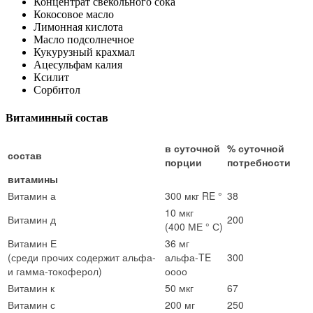
Концентрат свекольного сока
Кокосовое масло
Лимонная кислота
Масло подсолнечное
Кукурузный крахмал
Ацесульфам калия
Ксилит
Сорбитол
Витаминный состав
в суточной
% суточной
состав
порции
потребности
витамины
Витамин а
300 мкг RE °
38
10 мкг
Витамин д
200
(400 МЕ ° С)
Витамин Е
36 мг
(среди прочих содержит альфа-
альфа-TE
300
и гамма-токоферол)
оооо
Витамин к
50 мкг
67
Витамин с
200 мг
250