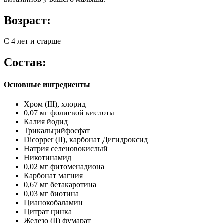
Возраст:
С 4 лет и старше
Состав:
Основные ингредиенты
Хром (III), хлорид
0,07 мг фолиевой кислоты
Калия йодид
Трикальцийфосфат
Dicopper (II), карбонат Дигидроксид
Натрия селеновокислый
Никотинамид
0,02 мг фитоменадиона
Карбонат магния
0,67 мг бетакаротина
0,03 мг биотина
Цианокобаламин
Цитрат цинка
Железо (II) фумарат