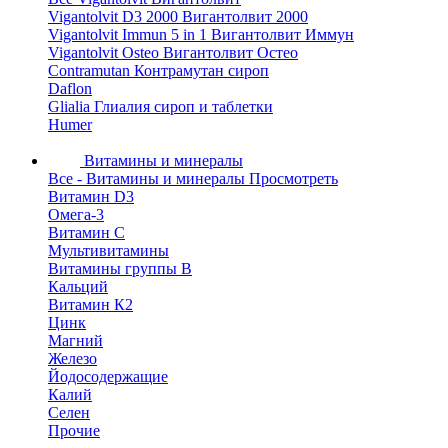
Vigantolvit D3 2000 Вигантолвит 2000
Vigantolvit Immun 5 in 1 Вигантолвит Иммун
Vigantolvit Osteo Вигантолвит Остео
Contramutan Контрамутан сироп
Daflon
Glialia Глиалия сироп и таблетки
Humer
Витамины и минералы
Все - Витамины и минералы
Просмотреть
Витамин D3
Омега-3
Витамин С
Мультивитамины
Витамины группы B
Кальций
Витамин К2
Цинк
Магний
Железо
Йодосодержащие
Калий
Селен
Прочие