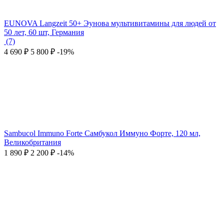
EUNOVA Langzeit 50+ Эунова мультивитамины для людей от
50 лет, 60 шт, Германия
(7)
4 690
₽
5 800
₽
-19%
Sambucol Immuno Forte Самбукол Иммуно Форте, 120 мл,
Великобритания
1 890
₽
2 200
₽
-14%