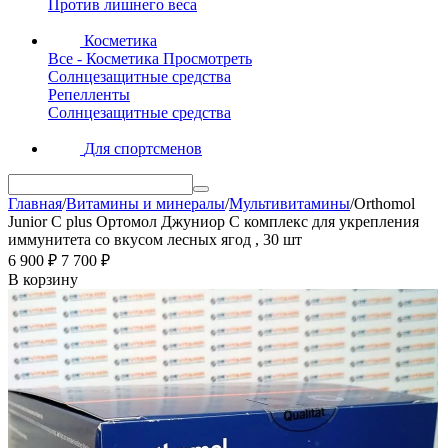
Против лишнего веса
Косметика
Все - Косметика
Просмотреть
Солнцезащитные средства
Репелленты
Солнцезащитные средства
Для спортсменов
Главная
/
Витамины и минералы
/
Мультивитамины
/
Orthomol
Junior C plus Ортомол Джуниор С комплекс для укрепления
иммунитета со вкусом лесных ягод , 30 шт
6 900
₽
7 700
₽
В корзину