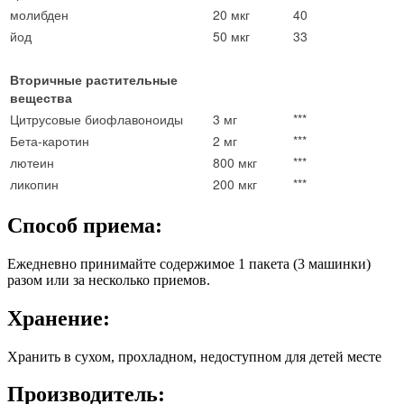
молибден
20 мкг
40
йод
50 мкг
33
Вторичные растительные
вещества
Цитрусовые биофлавоноиды
3 мг
***
Бета-каротин
2 мг
***
лютеин
800 мкг
***
ликопин
200 мкг
***
Способ приема:
Ежедневно принимайте содержимое 1 пакета (3 машинки)
разом или за несколько приемов.
Хранение:
Хранить в сухом, прохладном, недоступном для детей месте
Производитель: