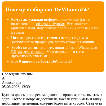
Почему выбирают DeVitamin24?
Всегда актуальная информация
: живые фото и
видео товаров,
обзоры в группах
. Весь контент
оригинальный, подарочные пробники - напрямую из
Европы
Низкие цены и ассортимент:
всегда следим за
доступностью продукции, много товара в наличии
.
Удобство связи:
звоните
, пишите нам в
Whatsapp
, в
ВК
,
разделе отзывов
. Максимально быстро и
дружелюбно ответим!
Еще
9 причин выбрать DeVitamin24
Последние отзывы
А
Александра
05-08-2026, 13:39
Купила для сына по рекомендации невролога, есть симптомы
сдвг. Быстро и вовремя доставили, начали принимать и вижу
небольшие изменения, конечно будем пить курсом. Стал чуть