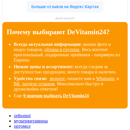
Девитамин24
Почему выбирают DeVitamin24?
Всегда актуальная информация
: живые фото и
видео товаров,
обзоры в группах
. Весь контент
оригинальный, подарочные пробники - напрямую из
Европы
Низкие цены и ассортимент:
всегда следим за
доступностью продукции, много товара в наличии
.
Удобство связи:
звоните
, пишите нам в
Whatsapp
, в
ВК
,
разделе отзывов
. Максимально быстро и
дружелюбно ответим!
Еще
9 причин выбрать DeVitamin24
orthomol
мультивитамины
ортомол