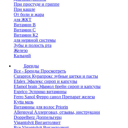
При простуде и гриппе
При кашле
От боли и жара
для ЖКТ
Витамин В
Витамин С
Витамин К2
для нервной системы
Зубы и полость рта
Железо
Кальций
Бренды
Все - Бренды
Просмотреть
Curaprox Курапрокс зубные щетки и пасты
Efalex Эфалекс сироп и капсулы
Efamol brain Эфамол брейн сироп и капсулы
Esprico Эсприко витамины
Ferro Sanol Ферро санол Препарат железа
Kytta мазь
Витамины для волос Priorin
Allergoval Аллерговал, отзывы, инструкции
Doppelherz Доппельгерц
Vigantolvit Вигантолвит
Все Vigantolvit Вигантолвит