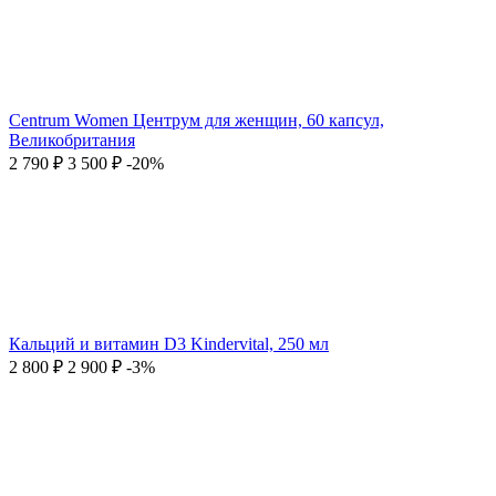
Centrum Women Центрум для женщин, 60 капсул,
Великобритания
2 790
₽
3 500
₽
-20%
Кальций и витамин D3 Kindervital, 250 мл
2 800
₽
2 900
₽
-3%