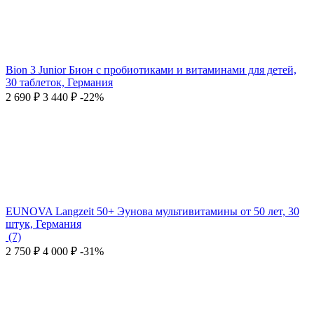
Bion 3 Junior Бион с пробиотиками и витаминами для детей,
30 таблеток, Германия
2 690
₽
3 440
₽
-22%
EUNOVA Langzeit 50+ Эунова мультивитамины от 50 лет, 30
штук, Германия
(7)
2 750
₽
4 000
₽
-31%