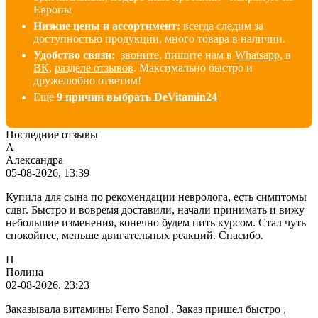
Европы
Низкие цены и ассортимент:
всегда следим за
доступностью продукции, много товара в наличии
.
Удобство связи:
звоните
, пишите нам в
Whatsapp
, в
ВК
,
разделе отзывов
. Максимально быстро и
дружелюбно ответим!
Еще
9 причин выбрать DeVitamin24
Последние отзывы
А
Александра
05-08-2026, 13:39
Купила для сына по рекомендации невролога, есть симптомы
сдвг. Быстро и вовремя доставили, начали принимать и вижу
небольшие изменения, конечно будем пить курсом. Стал чуть
спокойнее, меньше двигательных реакций. Спасибо.
П
Полина
02-08-2026, 23:23
Заказывала витамины Ferro Sanol . Заказ пришел быстро ,