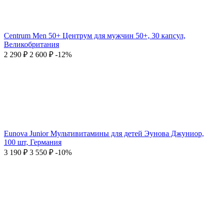
Centrum Men 50+ Центрум для мужчин 50+, 30 капсул,
Великобритания
2 290
₽
2 600
₽
-12%
Eunova Junior Мультивитамины для детей Эунова Джуниор,
100 шт, Германия
3 190
₽
3 550
₽
-10%