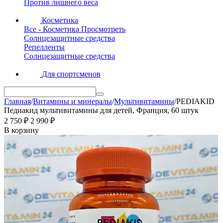
Против лишнего веса
Косметика
Все - Косметика
Просмотреть
Солнцезащитные средства
Репелленты
Солнцезащитные средства
Для спортсменов
Главная
/
Витамины и минералы
/
Мультивитамины
/
PEDIAKID
Педиакид мультивитамины для детей, Франция, 60 штук
2 750
₽
2 990
₽
В корзину