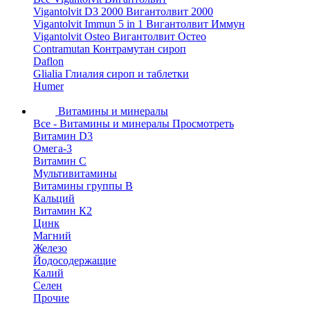
Vigantolvit D3 2000 Вигантолвит 2000
Vigantolvit Immun 5 in 1 Вигантолвит Иммун
Vigantolvit Osteo Вигантолвит Остео
Contramutan Контрамутан сироп
Daflon
Glialia Глиалия сироп и таблетки
Humer
Витамины и минералы
Все - Витамины и минералы
Просмотреть
Витамин D3
Омега-3
Витамин С
Мультивитамины
Витамины группы B
Кальций
Витамин К2
Цинк
Магний
Железо
Йодосодержащие
Калий
Селен
Прочие