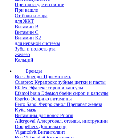
При простуде и гриппе
При кашле
От боли и жара
для ЖКТ
Витамин В
Витамин С
Витамин К2
для нервной системы
Зубы и полость рта
Железо
Кальций
Бренды
Все - Бренды
Просмотреть
Curaprox Курапрокс зубные щетки и пасты
Efalex Эфалекс сироп и капсулы
Efamol brain Эфамол брейн сироп и капсулы
Esprico Эсприко витамины
Ferro Sanol Ферро санол Препарат железа
Kytta мазь
Витамины для волос Priorin
Allergoval Аллерговал, отзывы, инструкции
Doppelherz Доппельгерц
Vigantolvit Вигантолвит
Все Vigantolvit Вигантолвит