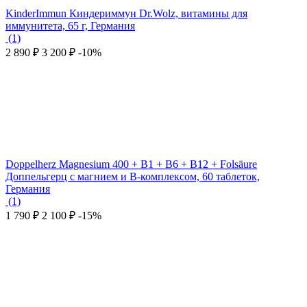
KinderImmun Киндериммун Dr.Wolz, витамины для
иммунитета, 65 г, Германия
(1)
2 890
₽
3 200
₽
-10%
Doppelherz Magnesium 400 + B1 + B6 + B12 + Folsäure
Доппельгерц с магнием и В-комплексом, 60 таблеток,
Германия
(1)
1 790
₽
2 100
₽
-15%