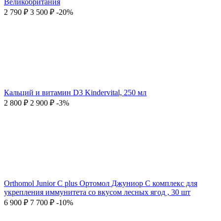
Великобритания
2 790
₽
3 500
₽
-20%
Кальций и витамин D3 Kindervital, 250 мл
2 800
₽
2 900
₽
-3%
Orthomol Junior C plus Ортомол Джуниор С комплекс для
укрепления иммунитета со вкусом лесных ягод , 30 шт
6 900
₽
7 700
₽
-10%