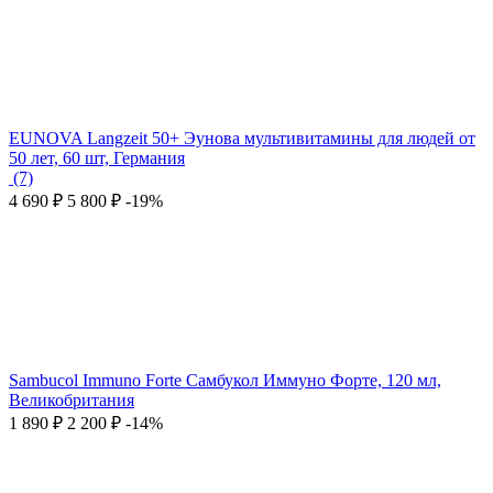
EUNOVA Langzeit 50+ Эунова мультивитамины для людей от
50 лет, 60 шт, Германия
(7)
4 690
₽
5 800
₽
-19%
Sambucol Immuno Forte Самбукол Иммуно Форте, 120 мл,
Великобритания
1 890
₽
2 200
₽
-14%