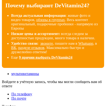
Почему выбирают DeVitamin24?
Всегда актуальная информация
: живые фото и
видео товаров,
обзоры в группах
. Весь контент
оригинальный, подарочные пробники - напрямую из
Европы
Низкие цены и ассортимент:
всегда следим за
доступностью продукции, много товара в наличии
.
Удобство связи:
звоните
, пишите нам в
Whatsapp
, в
ВК
,
разделе отзывов
. Максимально быстро и
дружелюбно ответим!
Еще
9 причин выбрать DeVitamin24
мультивитамины
Войдите в учётную запись, чтобы мы могли сообщить вам об
ответе
По телефону
По почте