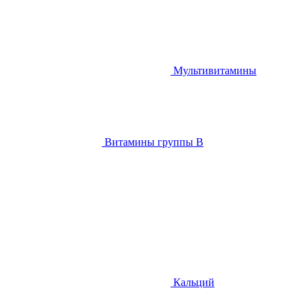
Мультивитамины
Витамины группы B
Кальций