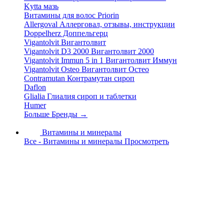
Kytta мазь
Витамины для волос Priorin
Allergoval Аллерговал, отзывы, инструкции
Doppelherz Доппельгерц
Vigantolvit Вигантолвит
Vigantolvit D3 2000 Вигантолвит 2000
Vigantolvit Immun 5 in 1 Вигантолвит Иммун
Vigantolvit Osteo Вигантолвит Остео
Contramutan Контрамутан сироп
Daflon
Glialia Глиалия сироп и таблетки
Humer
Больше Бренды
→
Витамины и минералы
Все - Витамины и минералы
Просмотреть