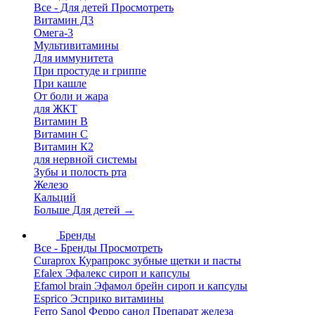
Все - Для детей
Просмотреть
Витамин Д3
Омега-3
Мультивитамины
Для иммунитета
При простуде и гриппе
При кашле
От боли и жара
для ЖКТ
Витамин В
Витамин С
Витамин К2
для нервной системы
Зубы и полость рта
Железо
Кальций
Больше Для детей
→
Бренды
Все - Бренды
Просмотреть
Curaprox Курапрокс зубные щетки и пасты
Efalex Эфалекс сироп и капсулы
Efamol brain Эфамол брейн сироп и капсулы
Esprico Эсприко витамины
Ferro Sanol Ферро санол Препарат железа