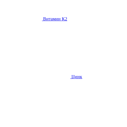
Витамин К2
Цинк