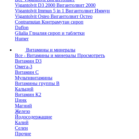
Vigantolvit D3 2000 Вигантолвит 2000
Vigantolvit Immun 5 in 1 Вигантолвит Иммун
Vigantolvit Osteo Вигантолвит Остео
Contramutan Контрамутан сироп
Daflon
Glialia Глиалия сироп и таблетки
Humer
Витамины и минералы
Все - Витамины и минералы
Просмотреть
Витамин D3
Омега-3
Витамин С
Мультивитамины
Витамины группы B
Кальций
Витамин К2
Цинк
Магний
Железо
Йодосодержащие
Калий
Селен
Прочие