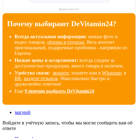
Девитамин24
Почему выбирают DeVitamin24?
Всегда актуальная информация
: живые фото и
видео товаров,
обзоры в группах
. Весь контент
оригинальный, подарочные пробники - напрямую из
Европы
Низкие цены и ассортимент:
всегда следим за
доступностью продукции, много товара в наличии
.
Удобство связи:
звоните
, пишите нам в
Whatsapp
, в
ВК
,
разделе отзывов
. Максимально быстро и
дружелюбно ответим!
Еще
9 причин выбрать DeVitamin24
магний
Войдите в учётную запись, чтобы мы могли сообщить вам об
ответе