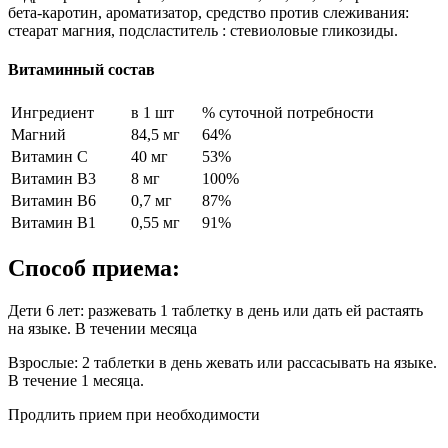
бета-каротин, ароматизатор, средство против слеживания:
стеарат магния, подсластитель : стевиоловые гликозиды.
Витаминный состав
Ингредиент
в 1 шт
% суточной потребности
Магний
84,5 мг
64%
Витамин С
40 мг
53%
Витамин В3
8 мг
100%
Витамин В6
0,7 мг
87%
Витамин В1
0,55 мг
91%
Способ приема:
Дети 6 лет: разжевать 1 таблетку в день или дать ей растаять
на языке. В течении месяца
Взрослые: 2 таблетки в день жевать или рассасывать на языке.
В течение 1 месяца.
Продлить прием при необходимости