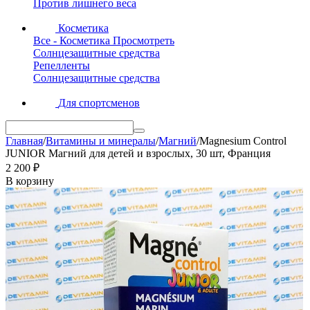
Против лишнего веса
Косметика
Все - Косметика
Просмотреть
Солнцезащитные средства
Репелленты
Солнцезащитные средства
Для спортсменов
Главная
/
Витамины и минералы
/
Магний
/
Magnesium Control
JUNIOR Магний для детей и взрослых, 30 шт, Франция
2 200
₽
В корзину