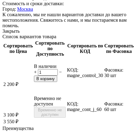
Стоимость и сроки доставки:
Город:
Москва
К сожалению, мы не нашли вариантов доставки до вашего
местоположения. Свяжитесь с нами, и мы постараемся вам
помочь.
Закрыть
Список вариантов товара
Сортировать
Сортировать
Сортировать по
Сортировать
по
по Цена
КОД
по Фасовка
Доступность
В наличии
КОД:
Фасовка:
+
−
magne_control_30
30 шт
В корзину
2 200
₽
Временно не
доступен
КОД:
Фасовка:
magne_cont_j_60
60 шт
Временно не
3 100
₽
доступен
3 550
₽
Преимущества