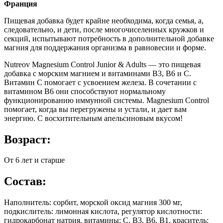
Франция
Пищевая добавка будет крайне необходима, когда семья, а,
следовательно, и дети, после многочиселенных кружков и
секций, испытывают потребность в дополнительной добавке
магния для поддержания организма в равновесии и форме.
Nutreov Magnesium Control Junior & Adults — это пищевая
добавка с морским магнием и витаминами B3, B6 и C.
Витамин C помогает с усвоением железа. В сочетании с
витамином В6 они способствуют нормальному
функционированию иммунной системы. Magnesium Control
помогает, когда вы перегружены и устали, и дает вам
энергию. С восхитительным апельсиновым вкусом!
Возраст:
От 6 лет и старше
Состав:
Наполнитель: сорбит, морской оксид магния 300 мг,
подкислитель: лимонная кислота, регулятор кислотности:
гидрокарбонат натрия, витамины: С, В3, В6, В1, краситель: