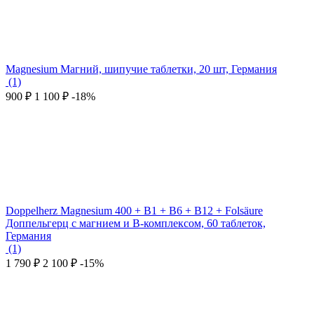
Magnesium Магний, шипучие таблетки, 20 шт, Германия
(1)
‍900‍
₽
1 100
₽
-18%
Doppelherz Magnesium 400 + B1 + B6 + B12 + Folsäure
Доппельгерц с магнием и В-комплексом, 60 таблеток,
Германия
(1)
1 790
₽
2 100
₽
-15%