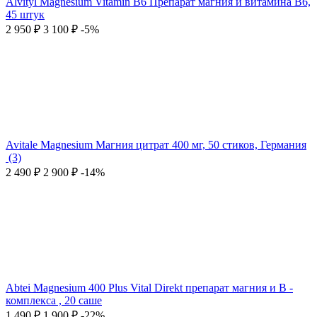
Alvityl Magnesium Vitamin B6 Препарат магния и витамина В6,
45 штук
2 950
₽
3 100
₽
-5%
Avitale Magnesium Магния цитрат 400 мг, 50 стиков, Германия
(3)
2 490
₽
2 900
₽
-14%
Abtei Magnesium 400 Plus Vital Direkt препарат магния и В -
комплекса , 20 саше
1 490
₽
1 900
₽
-22%