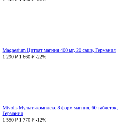
Magnesium Цитрат магния 400 мг, 20 саше, Германия
1 290
₽
1 660
₽
-22%
Mivolis Мульти-комплекс 8 форм магния, 60 таблеток,
Германия
1 550
₽
1 770
₽
-12%