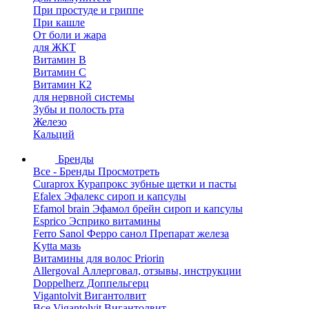
При простуде и гриппе
При кашле
От боли и жара
для ЖКТ
Витамин В
Витамин С
Витамин К2
для нервной системы
Зубы и полость рта
Железо
Кальций
Бренды
Все - Бренды
Просмотреть
Curaprox Курапрокс зубные щетки и пасты
Efalex Эфалекс сироп и капсулы
Efamol brain Эфамол брейн сироп и капсулы
Esprico Эсприко витамины
Ferro Sanol Ферро санол Препарат железа
Kytta мазь
Витамины для волос Priorin
Allergoval Аллерговал, отзывы, инструкции
Doppelherz Доппельгерц
Vigantolvit Вигантолвит
Все Vigantolvit Вигантолвит