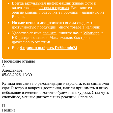
Всегда актуальная информация
: живые фото и
видео товаров,
обзоры в группах
. Весь контент
оригинальный, подарочные пробники - напрямую из
Европы
Низкие цены и ассортимент:
всегда следим за
доступностью продукции, много товара в наличии
.
Удобство связи:
звоните
, пишите нам в
Whatsapp
, в
ВК
,
разделе отзывов
. Максимально быстро и
дружелюбно ответим!
Еще
9 причин выбрать DeVitamin24
Последние отзывы
А
Александра
05-08-2026, 13:39
Купила для сына по рекомендации невролога, есть симптомы
сдвг. Быстро и вовремя доставили, начали принимать и вижу
небольшие изменения, конечно будем пить курсом. Стал чуть
спокойнее, меньше двигательных реакций. Спасибо.
П
Полина