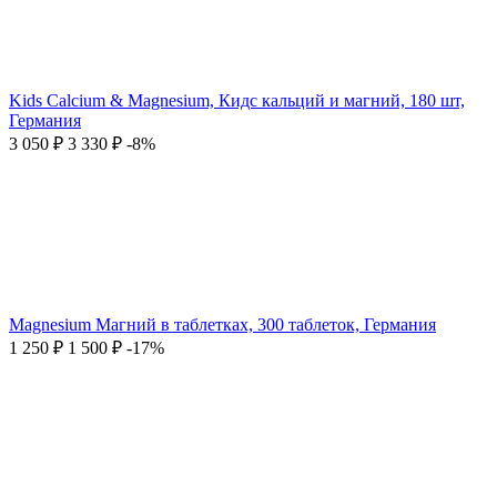
Kids Calcium & Magnesium, Кидс кальций и магний, 180 шт,
Германия
3 050
₽
3 330
₽
-8%
Magnesium Магний в таблетках, 300 таблеток, Германия
1 250
₽
1 500
₽
-17%