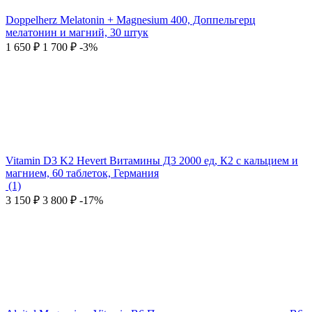
Doppelherz Melatonin + Magnesium 400, Доппельгерц
мелатонин и магний, 30 штук
1 650
₽
1 700
₽
-3%
Vitamin D3 K2 Hevert Витамины Д3 2000 ед, К2 с кальцием и
магнием, 60 таблеток, Германия
(1)
3 150
₽
3 800
₽
-17%