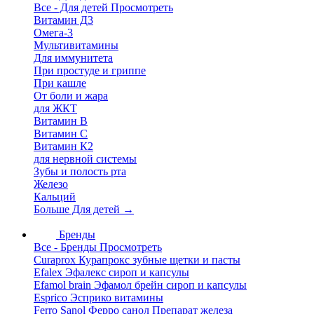
Все - Для детей
Просмотреть
Витамин Д3
Омега-3
Мультивитамины
Для иммунитета
При простуде и гриппе
При кашле
От боли и жара
для ЖКТ
Витамин В
Витамин С
Витамин К2
для нервной системы
Зубы и полость рта
Железо
Кальций
Больше Для детей
→
Бренды
Все - Бренды
Просмотреть
Curaprox Курапрокс зубные щетки и пасты
Efalex Эфалекс сироп и капсулы
Efamol brain Эфамол брейн сироп и капсулы
Esprico Эсприко витамины
Ferro Sanol Ферро санол Препарат железа