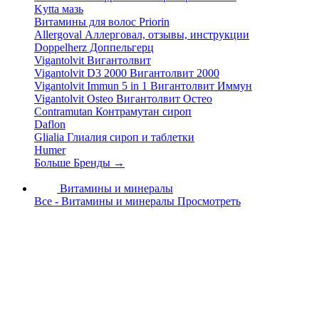
Kytta мазь
Витамины для волос Priorin
Allergoval Аллерговал, отзывы, инструкции
Doppelherz Доппельгерц
Vigantolvit Вигантолвит
Vigantolvit D3 2000 Вигантолвит 2000
Vigantolvit Immun 5 in 1 Вигантолвит Иммун
Vigantolvit Osteo Вигантолвит Остео
Contramutan Контрамутан сироп
Daflon
Glialia Глиалия сироп и таблетки
Humer
Больше Бренды
→
Витамины и минералы
Все - Витамины и минералы
Просмотреть