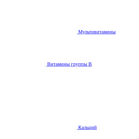
Мультивитамины
Витамины группы B
Кальций