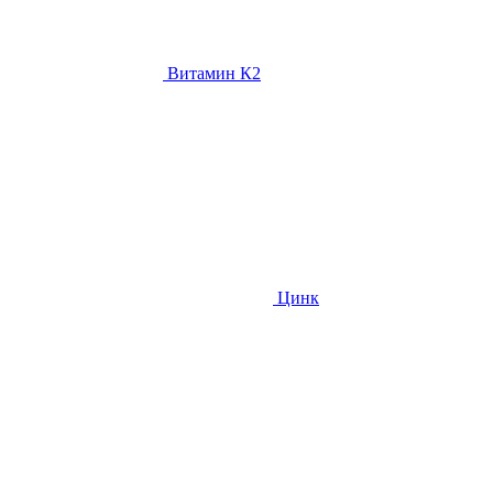
Витамин К2
Цинк