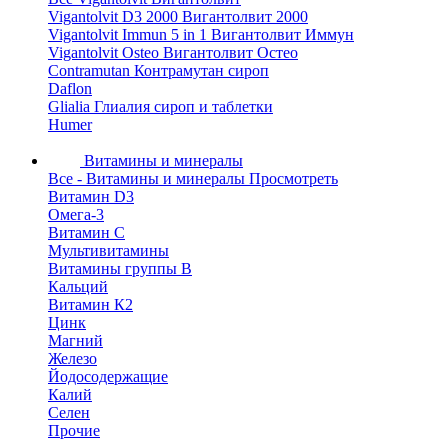
Vigantolvit D3 2000 Вигантолвит 2000
Vigantolvit Immun 5 in 1 Вигантолвит Иммун
Vigantolvit Osteo Вигантолвит Остео
Contramutan Контрамутан сироп
Daflon
Glialia Глиалия сироп и таблетки
Humer
Витамины и минералы
Все - Витамины и минералы
Просмотреть
Витамин D3
Омега-3
Витамин С
Мультивитамины
Витамины группы B
Кальций
Витамин К2
Цинк
Магний
Железо
Йодосодержащие
Калий
Селен
Прочие