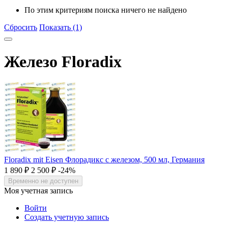
По этим критериям поиска ничего не найдено
Сбросить
Показать (1)
Железо Floradix
Floradix mit Eisen Флорадикс с железом, 500 мл, Германия
1 890
₽
2 500
₽
-24%
Временно не доступен
Моя учетная запись
Войти
Создать учетную запись