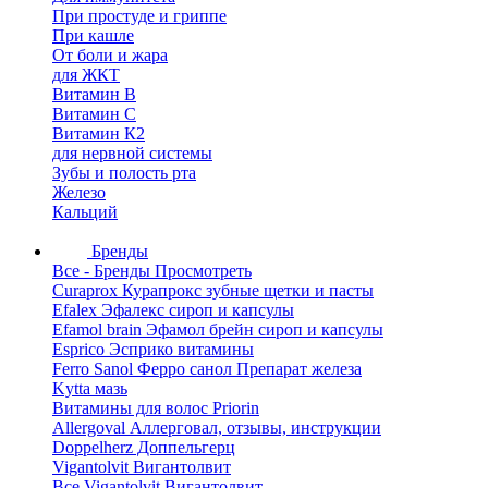
При простуде и гриппе
При кашле
От боли и жара
для ЖКТ
Витамин В
Витамин С
Витамин К2
для нервной системы
Зубы и полость рта
Железо
Кальций
Бренды
Все - Бренды
Просмотреть
Curaprox Курапрокс зубные щетки и пасты
Efalex Эфалекс сироп и капсулы
Efamol brain Эфамол брейн сироп и капсулы
Esprico Эсприко витамины
Ferro Sanol Ферро санол Препарат железа
Kytta мазь
Витамины для волос Priorin
Allergoval Аллерговал, отзывы, инструкции
Doppelherz Доппельгерц
Vigantolvit Вигантолвит
Все Vigantolvit Вигантолвит