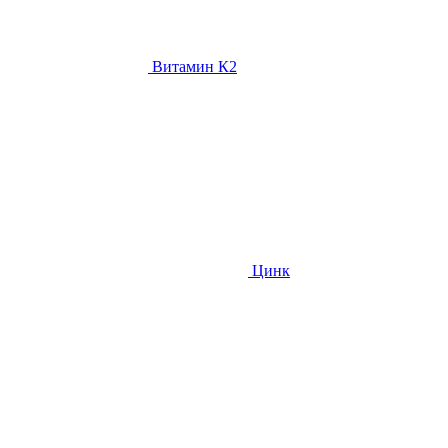
Витамин К2
Цинк