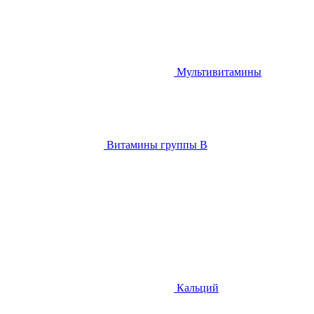
Мультивитамины
Витамины группы B
Кальций