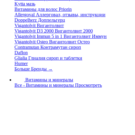
Kytta мазь
Витамины для волос Priorin
Allergoval Аллерговал, отзывы, инструкции
Doppelherz Доппельгерц
Vigantolvit Вигантолвит
Vigantolvit D3 2000 Вигантолвит 2000
Vigantolvit Immun 5 in 1 Вигантолвит Иммун
Vigantolvit Osteo Вигантолвит Остео
Contramutan Контрамутан сироп
Daflon
Glialia Глиалия сироп и таблетки
Humer
Больше Бренды
→
Витамины и минералы
Все - Витамины и минералы
Просмотреть