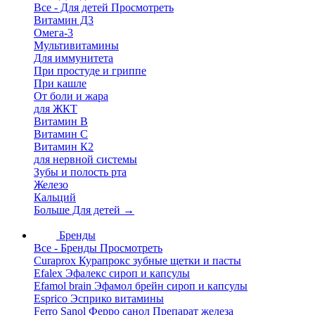
Все - Для детей
Просмотреть
Витамин Д3
Омега-3
Мультивитамины
Для иммунитета
При простуде и гриппе
При кашле
От боли и жара
для ЖКТ
Витамин В
Витамин С
Витамин К2
для нервной системы
Зубы и полость рта
Железо
Кальций
Больше Для детей
→
Бренды
Все - Бренды
Просмотреть
Curaprox Курапрокс зубные щетки и пасты
Efalex Эфалекс сироп и капсулы
Efamol brain Эфамол брейн сироп и капсулы
Esprico Эсприко витамины
Ferro Sanol Ферро санол Препарат железа