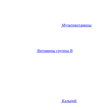
Мультивитамины
Витамины группы B
Кальций