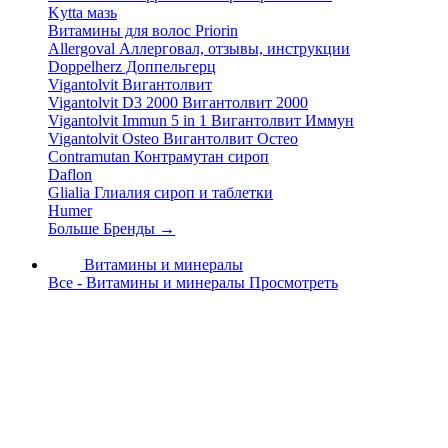
Kytta мазь
Витамины для волос Priorin
Allergoval Аллерговал, отзывы, инструкции
Doppelherz Доппельгерц
Vigantolvit Вигантолвит
Vigantolvit D3 2000 Вигантолвит 2000
Vigantolvit Immun 5 in 1 Вигантолвит Иммун
Vigantolvit Osteo Вигантолвит Остео
Contramutan Контрамутан сироп
Daflon
Glialia Глиалия сироп и таблетки
Humer
Больше Бренды
→
Витамины и минералы
Все - Витамины и минералы
Просмотреть