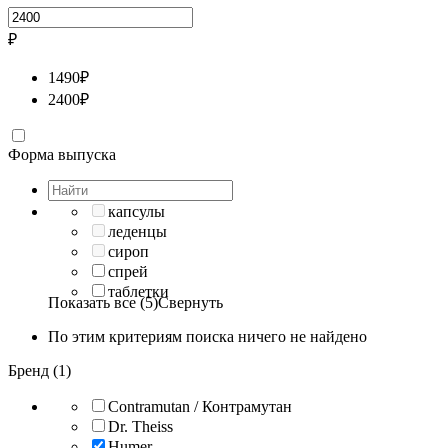
₽
1490
₽
2400
₽
Форма выпуска
капсулы
леденцы
сироп
спрей
таблетки
Показать все (5)
Свернуть
По этим критериям поиска ничего не найдено
Бренд (1)
Contramutan / Контрамутан
Dr. Theiss
Humer