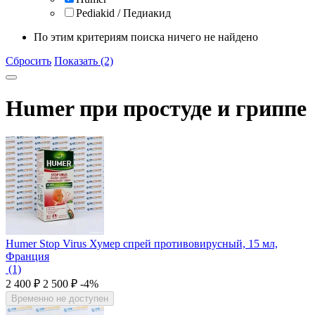
Pediakid / Педиакид
По этим критериям поиска ничего не найдено
Сбросить
Показать (2)
Humer при простуде и гриппе
Humer Stop Virus Хумер спрей противовирусный, 15 мл,
Франция
(1)
2 400
₽
2 500
₽
-4%
Временно не доступен