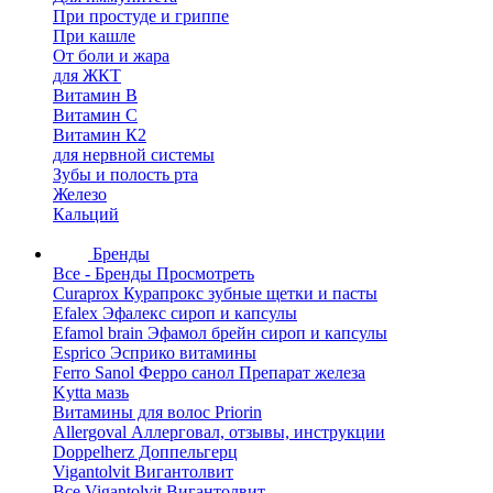
При простуде и гриппе
При кашле
От боли и жара
для ЖКТ
Витамин В
Витамин С
Витамин К2
для нервной системы
Зубы и полость рта
Железо
Кальций
Бренды
Все - Бренды
Просмотреть
Curaprox Курапрокс зубные щетки и пасты
Efalex Эфалекс сироп и капсулы
Efamol brain Эфамол брейн сироп и капсулы
Esprico Эсприко витамины
Ferro Sanol Ферро санол Препарат железа
Kytta мазь
Витамины для волос Priorin
Allergoval Аллерговал, отзывы, инструкции
Doppelherz Доппельгерц
Vigantolvit Вигантолвит
Все Vigantolvit Вигантолвит