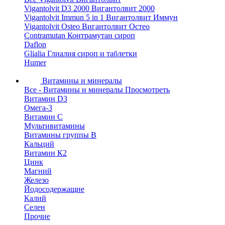
Vigantolvit D3 2000 Вигантолвит 2000
Vigantolvit Immun 5 in 1 Вигантолвит Иммун
Vigantolvit Osteo Вигантолвит Остео
Contramutan Контрамутан сироп
Daflon
Glialia Глиалия сироп и таблетки
Humer
Витамины и минералы
Все - Витамины и минералы
Просмотреть
Витамин D3
Омега-3
Витамин С
Мультивитамины
Витамины группы B
Кальций
Витамин К2
Цинк
Магний
Железо
Йодосодержащие
Калий
Селен
Прочие