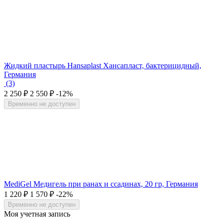
Жидкий пластырь Hansaplast Хансапласт, бактерицидный,
Германия
(3)
2 250
₽
2 550
₽
-12%
Временно не доступен
MediGel Медигель при ранах и ссадинах, 20 гр, Германия
1 220
₽
1 570
₽
-22%
Временно не доступен
Моя учетная запись