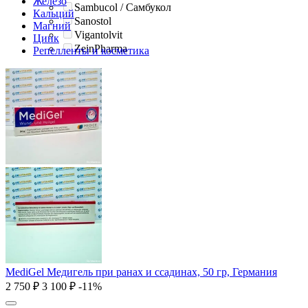
Железо
Sambucol / Самбукол
Кальций
Sanostol
Магний
Vigantolvit
Цинк
ZeinPharma
Репелленты и косметика
MediGel Медигель при ранах и ссадинах, 50 гр, Германия
2 750
₽
3 100
₽
-11%