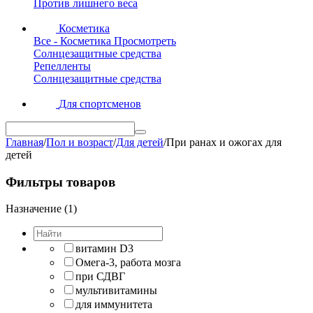
Против лишнего веса
Косметика
Все - Косметика
Просмотреть
Солнцезащитные средства
Репелленты
Солнцезащитные средства
Для спортсменов
Главная
/
Пол и возраст
/
Для детей
/
При ранах и ожогах для
детей
Фильтры товаров
Назначение (1)
витамин D3
Омега-3, работа мозга
при СДВГ
мультивитамины
для иммунитета