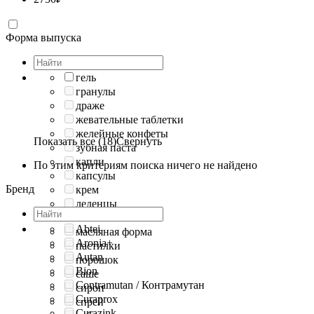
Форма выпуска
гель
гранулы
драже
жевательные таблетки
желейные конфеты
Показать все (18)
Свернуть
зубная паста
капли
По этим критериям поиска ничего не найдено
капсулы
Бренд
крем
леденцы
мазь
Abtei
масляная форма
Aronia+
пастилки
Autan
порошок
Bion
саше
Contramutan / Контрамутан
сироп
Curaprox
спрей
Curazink