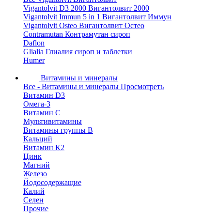
Vigantolvit D3 2000 Вигантолвит 2000
Vigantolvit Immun 5 in 1 Вигантолвит Иммун
Vigantolvit Osteo Вигантолвит Остео
Contramutan Контрамутан сироп
Daflon
Glialia Глиалия сироп и таблетки
Humer
Витамины и минералы
Все - Витамины и минералы
Просмотреть
Витамин D3
Омега-3
Витамин С
Мультивитамины
Витамины группы B
Кальций
Витамин К2
Цинк
Магний
Железо
Йодосодержащие
Калий
Селен
Прочие