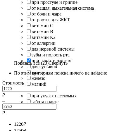
при простуде и гриппе
от кашля; дыхательная система
от боли и жара
от рвоты, для ЖКТ
витамин С
витамин В
витамин К2
от аллергии
для нервной системы
зубы и полость рта
при ранах и ожогах
Показать все (23)
Свернуть
для суставов
кальций
По этим критериям поиска ничего не найдено
железо
Стоимость
магний
цинк
₽
при укусах насекомых
–
забота о коже
₽
1220
₽
2750
₽