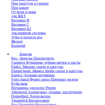
При простуде и гриппе
При кашле
От боли и жара
для ЖКТ
Витамин В
Витамин С
Витамин К2
для нервной системы
Зубы и полость рта
Железо
Кальций
Бренды
Все - Бренды
Просмотреть
Curaprox Курапрокс зубные щетки и пасты
Efalex Эфалекс сироп и капсулы
Efamol brain Эфамол брейн сироп и капсулы
Esprico Эсприко витамины
Ferro Sanol Ферро санол Препарат железа
Kytta мазь
Витамины для волос Priorin
Allergoval Аллерговал, отзывы, инструкции
Doppelherz Доппельгерц
Vigantolvit Вигантолвит
Все Vigantolvit Вигантолвит