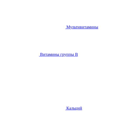
Мультивитамины
Витамины группы B
Кальций