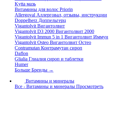
Kytta мазь
Витамины для волос Priorin
Allergoval Аллерговал, отзывы, инструкции
Doppelherz Доппельгерц
Vigantolvit Вигантолвит
Vigantolvit D3 2000 Вигантолвит 2000
Vigantolvit Immun 5 in 1 Вигантолвит Иммун
Vigantolvit Osteo Вигантолвит Остео
Contramutan Контрамутан сироп
Daflon
Glialia Глиалия сироп и таблетки
Humer
Больше Бренды
→
Витамины и минералы
Все - Витамины и минералы
Просмотреть