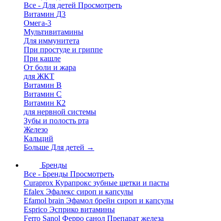
Все - Для детей
Просмотреть
Витамин Д3
Омега-3
Мультивитамины
Для иммунитета
При простуде и гриппе
При кашле
От боли и жара
для ЖКТ
Витамин В
Витамин С
Витамин К2
для нервной системы
Зубы и полость рта
Железо
Кальций
Больше Для детей
→
Бренды
Все - Бренды
Просмотреть
Curaprox Курапрокс зубные щетки и пасты
Efalex Эфалекс сироп и капсулы
Efamol brain Эфамол брейн сироп и капсулы
Esprico Эсприко витамины
Ferro Sanol Ферро санол Препарат железа