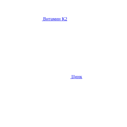
Витамин К2
Цинк