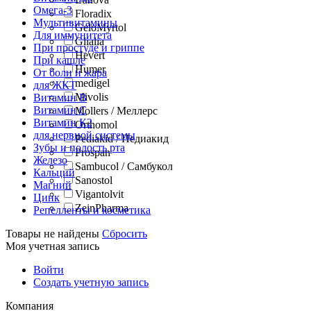
Омега-3
Floradix
Мультивитамины
GeloMyrtol
Для иммунитета
Glialia
При простуде и гриппе
Hevert
При кашле
Humer
От боли и жара
medigel
для ЖКТ
Mivolis
Витамин В
Витамин С
Mollers / Меллерс
Витамин К2
Orthomol
для нервной системы
Pediakid / Педиакид
Зубы и полость рта
Prospan
Железо
Sambucol / Самбукол
Кальций
Sanostol
Магний
Vigantolvit
Цинк
ZeinPharma
Репелленты и косметика
Товары не найдены
Сбросить
Моя учетная запись
Войти
Создать учетную запись
Компания