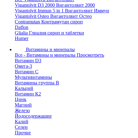
Vigantolvit D3 2000 Вигантолвит 2000
Vigantolvit Immun 5 in 1 Вигантолвит Иммун
Vigantolvit Osteo Вигантолвит Остео
Contramutan Контрамутан сироп
Daflon
Glialia Глиалия сироп и таблетки
Humer
Витамины и минералы
Все - Витамины и минералы
Просмотреть
Витамин D3
Омега-3
Витамин С
Мультивитамины
Витамины группы B
Кальций
Витамин К2
Цинк
Магний
Железо
Йодосодержащие
Калий
Селен
Прочие