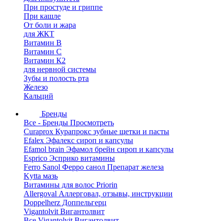
При простуде и гриппе
При кашле
От боли и жара
для ЖКТ
Витамин В
Витамин С
Витамин К2
для нервной системы
Зубы и полость рта
Железо
Кальций
Бренды
Все - Бренды
Просмотреть
Curaprox Курапрокс зубные щетки и пасты
Efalex Эфалекс сироп и капсулы
Efamol brain Эфамол брейн сироп и капсулы
Esprico Эсприко витамины
Ferro Sanol Ферро санол Препарат железа
Kytta мазь
Витамины для волос Priorin
Allergoval Аллерговал, отзывы, инструкции
Doppelherz Доппельгерц
Vigantolvit Вигантолвит
Все Vigantolvit Вигантолвит