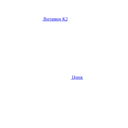
Витамин К2
Цинк