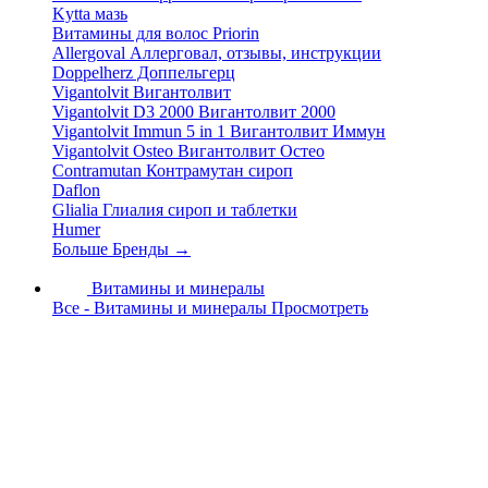
Kytta мазь
Витамины для волос Priorin
Allergoval Аллерговал, отзывы, инструкции
Doppelherz Доппельгерц
Vigantolvit Вигантолвит
Vigantolvit D3 2000 Вигантолвит 2000
Vigantolvit Immun 5 in 1 Вигантолвит Иммун
Vigantolvit Osteo Вигантолвит Остео
Contramutan Контрамутан сироп
Daflon
Glialia Глиалия сироп и таблетки
Humer
Больше Бренды
→
Витамины и минералы
Все - Витамины и минералы
Просмотреть