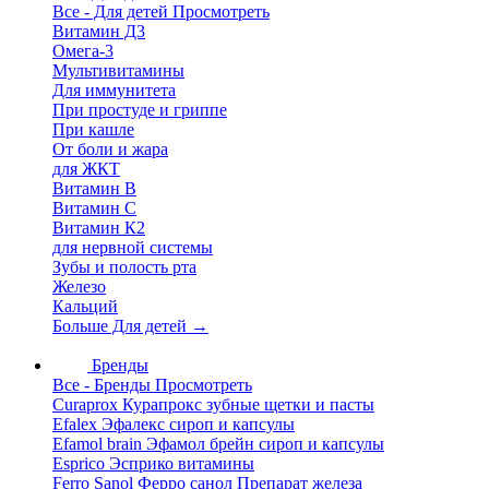
Все - Для детей
Просмотреть
Витамин Д3
Омега-3
Мультивитамины
Для иммунитета
При простуде и гриппе
При кашле
От боли и жара
для ЖКТ
Витамин В
Витамин С
Витамин К2
для нервной системы
Зубы и полость рта
Железо
Кальций
Больше Для детей
→
Бренды
Все - Бренды
Просмотреть
Curaprox Курапрокс зубные щетки и пасты
Efalex Эфалекс сироп и капсулы
Efamol brain Эфамол брейн сироп и капсулы
Esprico Эсприко витамины
Ferro Sanol Ферро санол Препарат железа