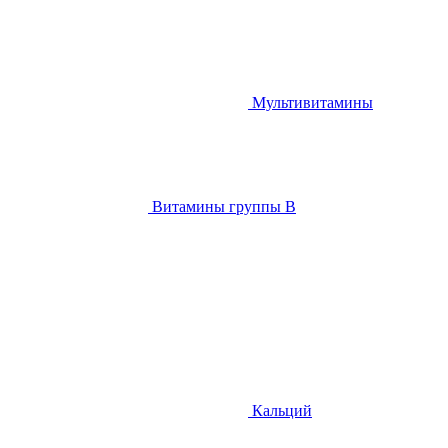
Мультивитамины
Витамины группы B
Кальций